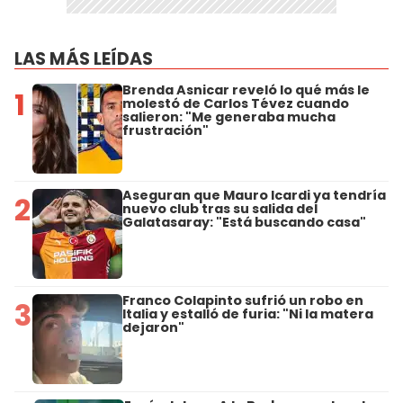
LAS MÁS LEÍDAS
Brenda Asnicar reveló lo qué más le
1
molestó de Carlos Tévez cuando
salieron: "Me generaba mucha
frustración"
Aseguran que Mauro Icardi ya tendría
2
nuevo club tras su salida del
Galatasaray: "Está buscando casa"
Franco Colapinto sufrió un robo en
3
Italia y estalló de furia: "Ni la matera
dejaron"