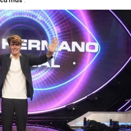
unca más
”.