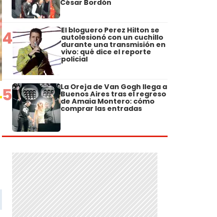
César Bordón
El bloguero Perez Hilton se
4
autolesionó con un cuchillo
durante una transmisión en
vivo: qué dice el reporte
policial
La Oreja de Van Gogh llega a
5
Buenos Aires tras el regreso
de Amaia Montero: cómo
comprar las entradas