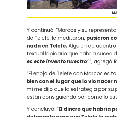
MA
Y continuó: “Marcos y su represent
de Telefe, la meditaron,
pusieron co
nada en Telefe.
Alguien de adentro 
textual lapidario que habría sucedid
es este invento nuestro’
.”, agregó
E
“El enojo de Telefe con Marcos es t
bien con el lugar que lo vio nacer
mí me dijo que la estrategia por su pe
están consiguiendo por cómo lo est
Y concluyó: “
El dinero que habría p
detonante para que Telefe lo rech