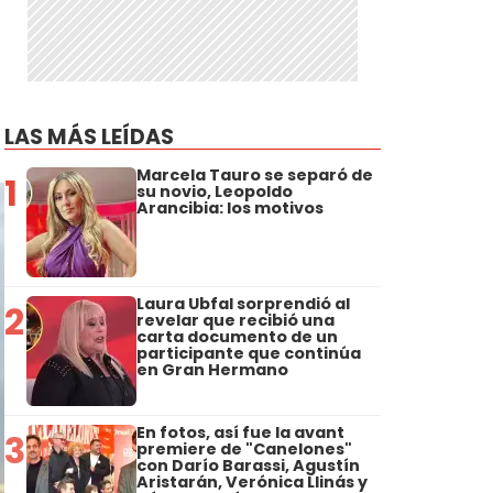
LAS MÁS LEÍDAS
Marcela Tauro se separó de
1
su novio, Leopoldo
Arancibia: los motivos
Laura Ubfal sorprendió al
2
revelar que recibió una
carta documento de un
participante que continúa
en Gran Hermano
En fotos, así fue la avant
3
premiere de "Canelones"
con Darío Barassi, Agustín
Aristarán, Verónica Llinás y