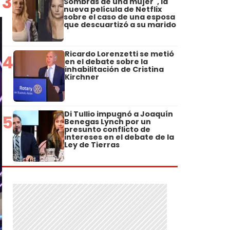
3
Sombras de una mujer", la
nueva película de Netflix
sobre el caso de una esposa
que descuartizó a su marido
Ricardo Lorenzetti se metió
4
en el debate sobre la
inhabilitación de Cristina
Kirchner
Di Tullio impugnó a Joaquín
5
Benegas Lynch por un
presunto conflicto de
intereses en el debate de la
Ley de Tierras