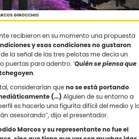
RCOS GINOCCHIO
ante recibieron en su momento una propuesta
ndiciones y esas condiciones no gustaron
de la señal de las tres pelotas me decía un
o puertas para adentro. ‘
Quién se piensa que
tchegoyen
.
otal, considerarían que
no se está portando
 mediáticamente (...)
Alguien de su entorno a
rfil es hacerlo una figurita difícil del medio y l
án asesorando”, dijo el presentador.
edido Marcos y su representante no fue el
ace, sino que tiene que ver con muchas idas