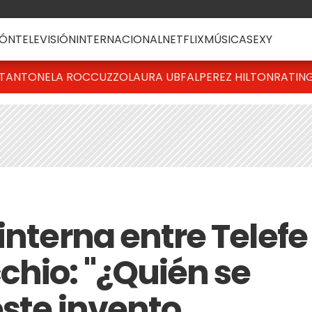
ÓN
TELEVISIÓN
INTERNACIONAL
NETFLIX
MÚSICA
SEXY
T
ANTONELA ROCCUZZO
LAURA UBFAL
PEREZ HILTON
RATIN
interna entre Telefe
chio: "¿Quién se
este invento