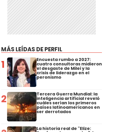
MÁS LEÍDAS DE PERFIL
Encuesta rumbo a 2027:
1
cuatro consultoras midieron
el desgaste de Milei y la
crisis de liderazgo en el
peronismo
Tercera Guerra Mundial: la
2
inteligencia artificial reveló
cuáles serían los primeros
países latinoamericanos en
ser derrotados
La historia real de "Elize: