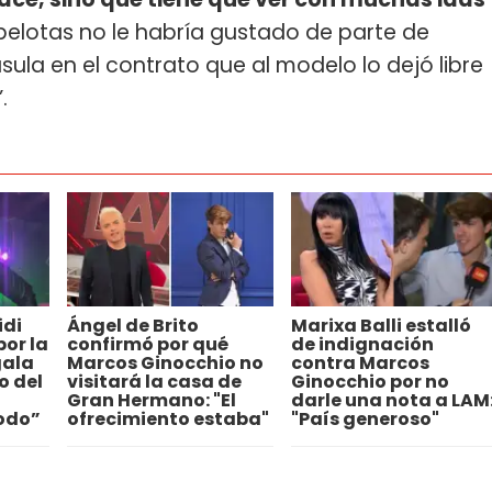
 pelotas no le habría gustado de parte de
la en el contrato que al modelo lo dejó libre
.
idi
Ángel de Brito
Marixa Balli estalló
por la
confirmó por qué
de indignación
gala
Marcos Ginocchio no
contra Marcos
o del
visitará la casa de
Ginocchio por no
Gran Hermano: "El
darle una nota a LAM
odo”
ofrecimiento estaba"
"País generoso"