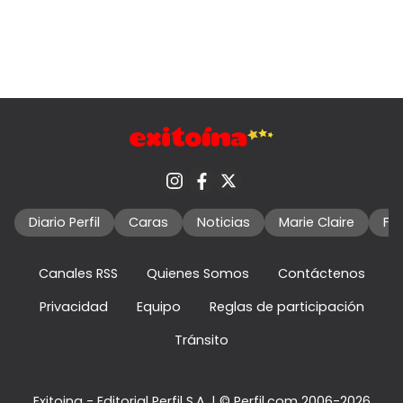
Diario Perfil
Caras
Noticias
Marie Claire
Fo
Canales RSS
Quienes Somos
Contáctenos
Privacidad
Equipo
Reglas de participación
Tránsito
Exitoina - Editorial Perfil S.A.
| © Perfil.com 2006-2026