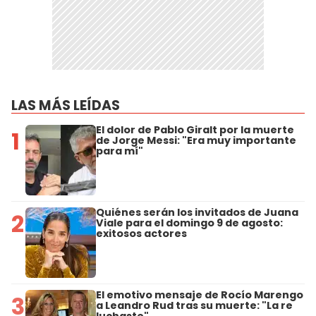
LAS MÁS LEÍDAS
El dolor de Pablo Giralt por la muerte
1
de Jorge Messi: "Era muy importante
para mí"
Quiénes serán los invitados de Juana
2
Viale para el domingo 9 de agosto:
exitosos actores
El emotivo mensaje de Rocío Marengo
3
a Leandro Rud tras su muerte: "La re
luchaste"