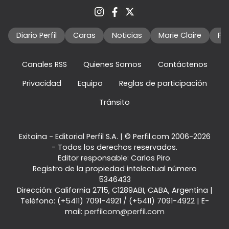
Diario Perfil
Caras
Noticias
Marie Claire
Fo
Canales RSS
Quienes Somos
Contáctenos
Privacidad
Equipo
Reglas de participación
Tránsito
Exitoina - Editorial Perfil S.A.
| © Perfil.com 2006-2026
- Todos los derechos reservados.
Editor responsable: Carlos Piro.
Registro de la propiedad intelectual número
5346433
Dirección:
California 2715
,
C1289ABI
,
CABA, Argentina
|
Teléfono:
(+5411) 7091-4921
/
(+5411) 7091-4922
| E-
mail:
perfilcom@perfil.com