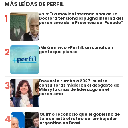
MÁS LEÍDAS DE PERFIL
Asís: "La movida internacional de La
1
Doctora tensiona la pugna interna del
peronismo de la Provincia del Pecado"
¡Mirá en vivo +Perfil!: un canal con
2
gente que piensa
Encuesta rumbo a 2027: cuatro
3
consultoras midieron el desgaste de
Milei y la crisis de liderazgo en el
peronismo
Quirno reconoció que el gobierno de
4
Lula solicitó el retiro del embajador
argentino en Brasil