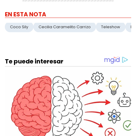
EN ESTA NOTA
Coco Sily
Cecilia Caramelito Carrizo
Teleshow
No