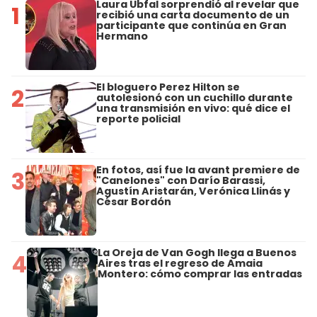
Laura Ubfal sorprendió al revelar que
1
recibió una carta documento de un
participante que continúa en Gran
Hermano
El bloguero Perez Hilton se
2
autolesionó con un cuchillo durante
una transmisión en vivo: qué dice el
reporte policial
En fotos, así fue la avant premiere de
3
"Canelones" con Darío Barassi,
Agustín Aristarán, Verónica Llinás y
César Bordón
La Oreja de Van Gogh llega a Buenos
4
Aires tras el regreso de Amaia
Montero: cómo comprar las entradas