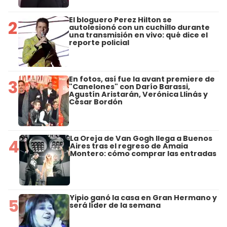
El bloguero Perez Hilton se
2
autolesionó con un cuchillo durante
una transmisión en vivo: qué dice el
reporte policial
En fotos, así fue la avant premiere de
3
"Canelones" con Darío Barassi,
Agustín Aristarán, Verónica Llinás y
César Bordón
La Oreja de Van Gogh llega a Buenos
4
Aires tras el regreso de Amaia
Montero: cómo comprar las entradas
Yipio ganó la casa en Gran Hermano y
5
será líder de la semana