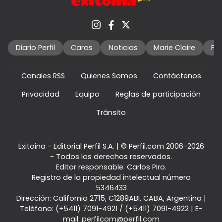
Diario Perfil
Caras
Noticias
Marie Claire
Fo
Canales RSS
Quienes Somos
Contáctenos
Privacidad
Equipo
Reglas de participación
Tránsito
Exitoina - Editorial Perfil S.A.
| © Perfil.com 2006-2026
- Todos los derechos reservados.
Editor responsable: Carlos Piro.
Registro de la propiedad intelectual número
5346433
Dirección:
California 2715
,
C1289ABI
,
CABA, Argentina
|
Teléfono:
(+5411) 7091-4921
/
(+5411) 7091-4922
| E-
mail:
perfilcom@perfil.com