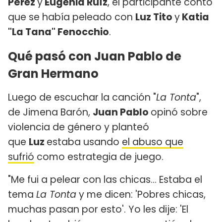
Pérez
y
Eugenia Ruíz
, el participante contó
que se había peleado con
Luz Tito
y
Katia
"La Tana" Fenocchio
.
Qué pasó con Juan Pablo de
Gran Hermano
Luego de escuchar la canción "
La Tonta
",
de Jimena Barón,
Juan Pablo
opinó sobre
violencia de género y planteó
que
Luz
estaba usando
el abuso que
sufrió
como estrategia de juego.
"Me fui a pelear con las chicas... Estaba el
tema
La Tonta
y me dicen: 'Pobres chicas,
muchas pasan por esto'. Yo les dije: 'El