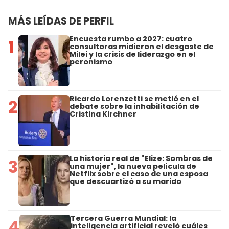
MÁS LEÍDAS DE PERFIL
Encuesta rumbo a 2027: cuatro
1
consultoras midieron el desgaste de
Milei y la crisis de liderazgo en el
peronismo
Ricardo Lorenzetti se metió en el
2
debate sobre la inhabilitación de
Cristina Kirchner
La historia real de "Elize: Sombras de
3
una mujer", la nueva película de
Netflix sobre el caso de una esposa
que descuartizó a su marido
Tercera Guerra Mundial: la
4
inteligencia artificial reveló cuáles