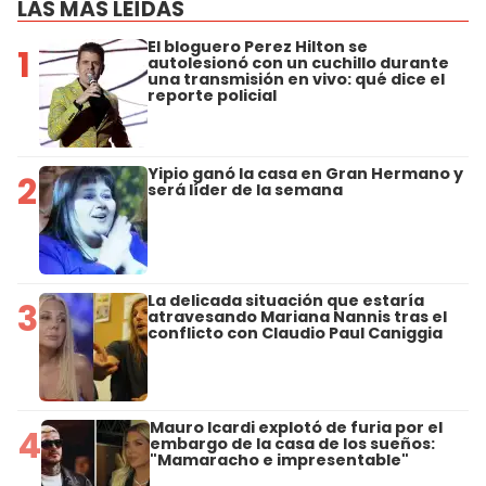
LAS MÁS LEÍDAS
El bloguero Perez Hilton se
1
autolesionó con un cuchillo durante
una transmisión en vivo: qué dice el
reporte policial
Yipio ganó la casa en Gran Hermano y
2
será líder de la semana
La delicada situación que estaría
3
atravesando Mariana Nannis tras el
conflicto con Claudio Paul Caniggia
Mauro Icardi explotó de furia por el
4
embargo de la casa de los sueños:
"Mamaracho e impresentable"