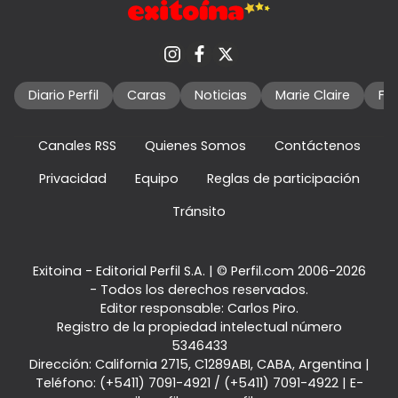
Diario Perfil
Caras
Noticias
Marie Claire
Fo
Canales RSS
Quienes Somos
Contáctenos
Privacidad
Equipo
Reglas de participación
Tránsito
Exitoina - Editorial Perfil S.A.
| © Perfil.com 2006-2026
- Todos los derechos reservados.
Editor responsable: Carlos Piro.
Registro de la propiedad intelectual número
5346433
Dirección:
California 2715
,
C1289ABI
,
CABA, Argentina
|
Teléfono:
(+5411) 7091-4921
/
(+5411) 7091-4922
| E-