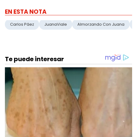
EN ESTA NOTA
Carlos Páez
JuanaViale
Almorzando Con Juana
L