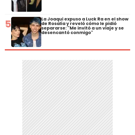
La Joaqui expuso a Luck Ra en el show
5
de Rosalía y reveló cómo le pidió
separarse: "Me invitó a un viaje y se
desencantó conmigo"