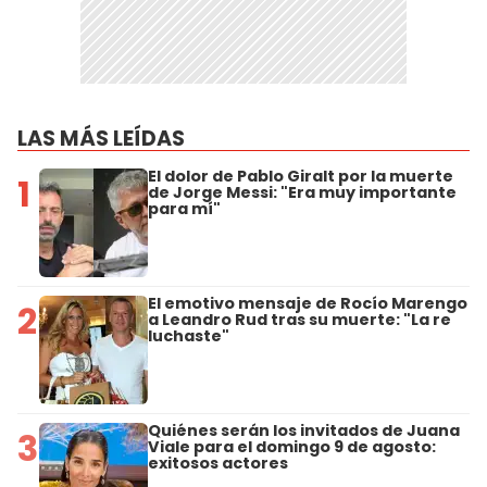
LAS MÁS LEÍDAS
El dolor de Pablo Giralt por la muerte
1
de Jorge Messi: "Era muy importante
para mí"
El emotivo mensaje de Rocío Marengo
2
a Leandro Rud tras su muerte: "La re
luchaste"
Quiénes serán los invitados de Juana
3
Viale para el domingo 9 de agosto:
exitosos actores