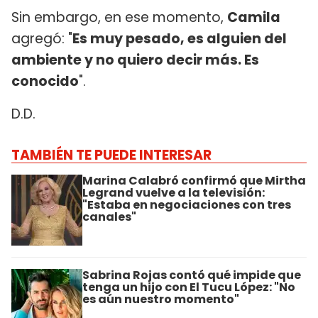
Sin embargo, en ese momento,
Camila
agregó: "
Es muy pesado, es alguien del
ambiente y no quiero decir más. Es
conocido
".
D.D.
TAMBIÉN TE PUEDE INTERESAR
Marina Calabró confirmó que Mirtha
Legrand vuelve a la televisión:
"Estaba en negociaciones con tres
canales"
Sabrina Rojas contó qué impide que
tenga un hijo con El Tucu López: "No
es aún nuestro momento"