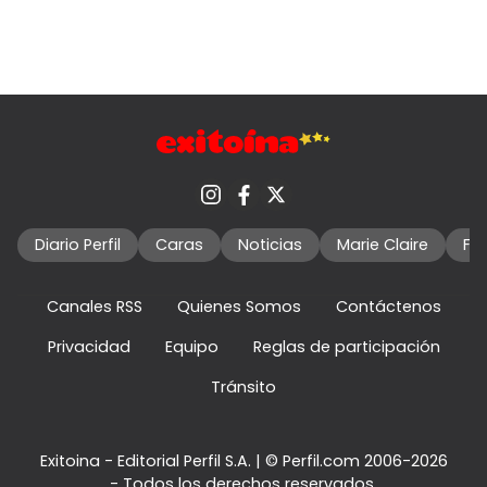
Diario Perfil
Caras
Noticias
Marie Claire
Fo
Canales RSS
Quienes Somos
Contáctenos
Privacidad
Equipo
Reglas de participación
Tránsito
Exitoina - Editorial Perfil S.A.
| © Perfil.com 2006-2026
- Todos los derechos reservados.