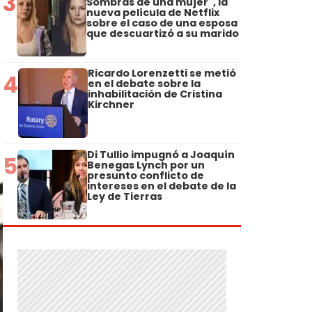
3
Sombras de una mujer", la
nueva película de Netflix
sobre el caso de una esposa
que descuartizó a su marido
Ricardo Lorenzetti se metió
4
en el debate sobre la
inhabilitación de Cristina
Kirchner
Di Tullio impugnó a Joaquín
5
Benegas Lynch por un
presunto conflicto de
intereses en el debate de la
Ley de Tierras