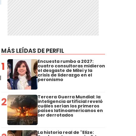
MÁS LEÍDAS DE PERFIL
Encuesta rumbo a 2027:
1
cuatro consultoras midieron
el desgaste de Milei y la
crisis de liderazgo en el
l
peronismo
Tercera Guerra Mundial: la
2
inteligencia artificial reveló
cuáles serían los primeros
s
países latinoamericanos en
ser derrotados
La historia real de "Elize: