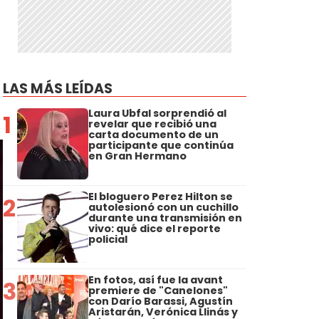
LAS MÁS LEÍDAS
Laura Ubfal sorprendió al
1
revelar que recibió una
carta documento de un
participante que continúa
en Gran Hermano
El bloguero Perez Hilton se
2
autolesionó con un cuchillo
durante una transmisión en
vivo: qué dice el reporte
policial
En fotos, así fue la avant
3
premiere de "Canelones"
con Darío Barassi, Agustín
Aristarán, Verónica Llinás y