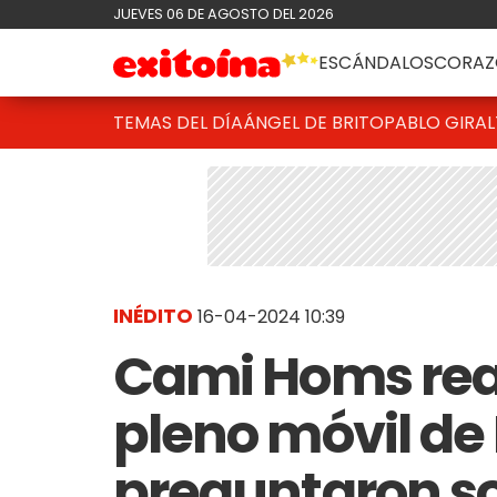
JUEVES 06 DE AGOSTO DEL 2026
ESCÁNDALOS
CORAZ
TEMAS DEL DÍA
ÁNGEL DE BRITO
PABLO GIRAL
INÉDITO
16-04-2024 10:39
Cami Homs reac
pleno móvil de 
preguntaron so