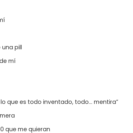
mí
una pill
 de mí
é lo que es todo inventado, todo… mentira”
rimera
10 que me quieran