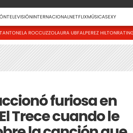
ÓN
TELEVISIÓN
INTERNACIONAL
NETFLIX
MÚSICA
SEXY
T
ANTONELA ROCCUZZO
LAURA UBFAL
PEREZ HILTON
RATIN
cionó furiosa en
El Trece cuando le
bre la canción que