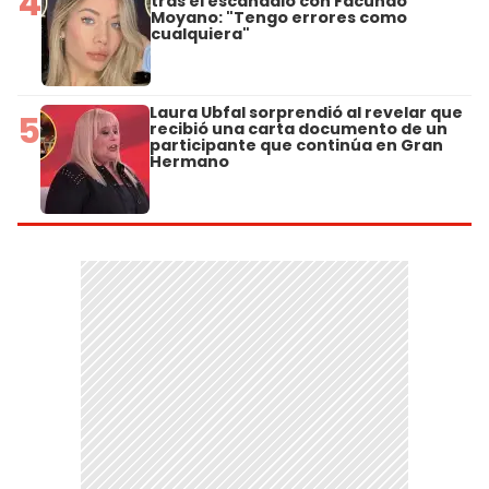
4
tras el escándalo con Facundo
Moyano: "Tengo errores como
cualquiera"
Laura Ubfal sorprendió al revelar que
5
recibió una carta documento de un
participante que continúa en Gran
Hermano