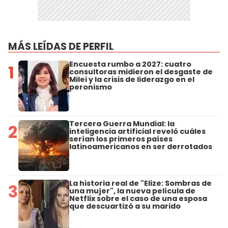
MÁS LEÍDAS DE PERFIL
Encuesta rumbo a 2027: cuatro
1
consultoras midieron el desgaste de
Milei y la crisis de liderazgo en el
peronismo
Tercera Guerra Mundial: la
2
inteligencia artificial reveló cuáles
serían los primeros países
latinoamericanos en ser derrotados
La historia real de "Elize: Sombras de
3
una mujer", la nueva película de
Netflix sobre el caso de una esposa
que descuartizó a su marido