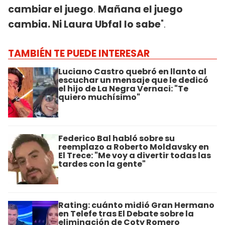
cambiar el juego
.
Mañana el juego
cambia. Ni Laura Ubfal lo sabe
".
TAMBIÉN TE PUEDE INTERESAR
Luciano Castro quebró en llanto al
escuchar un mensaje que le dedicó
el hijo de La Negra Vernaci: "Te
quiero muchísimo"
Federico Bal habló sobre su
reemplazo a Roberto Moldavsky en
El Trece: "Me voy a divertir todas las
tardes con la gente"
Rating: cuánto midió Gran Hermano
en Telefe tras El Debate sobre la
eliminación de Coty Romero