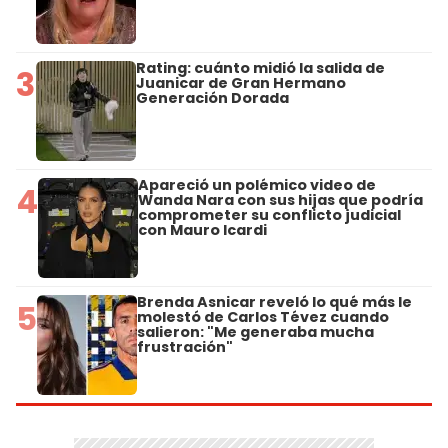
Rating: cuánto midió la salida de
3
Juanicar de Gran Hermano
Generación Dorada
Apareció un polémico video de
4
Wanda Nara con sus hijas que podría
comprometer su conflicto judicial
con Mauro Icardi
Brenda Asnicar reveló lo qué más le
5
molestó de Carlos Tévez cuando
salieron: "Me generaba mucha
frustración"