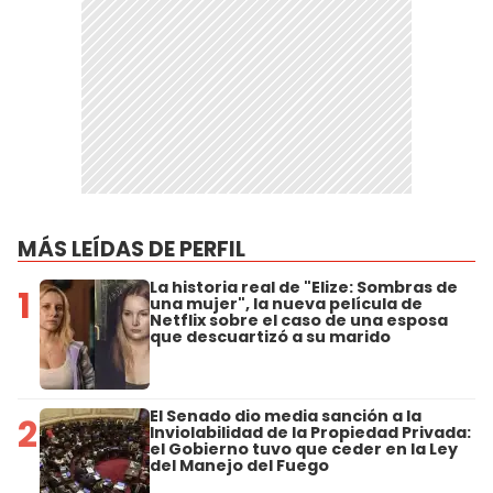
MÁS LEÍDAS DE PERFIL
La historia real de "Elize: Sombras de
1
una mujer", la nueva película de
Netflix sobre el caso de una esposa
que descuartizó a su marido
El Senado dio media sanción a la
2
Inviolabilidad de la Propiedad Privada:
el Gobierno tuvo que ceder en la Ley
del Manejo del Fuego