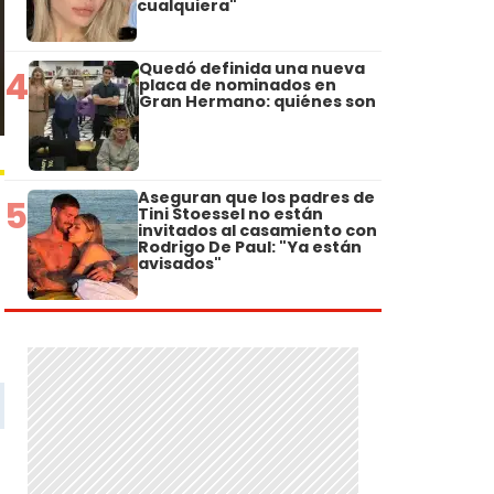
cualquiera"
Quedó definida una nueva
4
placa de nominados en
Gran Hermano: quiénes son
Aseguran que los padres de
5
Tini Stoessel no están
invitados al casamiento con
Rodrigo De Paul: "Ya están
avisados"