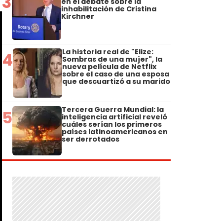
3
en el debate sobre la
inhabilitación de Cristina
Kirchner
La historia real de "Elize:
4
Sombras de una mujer", la
nueva película de Netflix
sobre el caso de una esposa
que descuartizó a su marido
Tercera Guerra Mundial: la
5
inteligencia artificial reveló
cuáles serían los primeros
países latinoamericanos en
ser derrotados