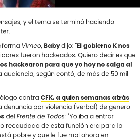
ensajes, y el tema se terminó haciendo
ter.
ataforma
Vimeo
,
Baby
dijo: "
El gobierno K nos
vidores fueron hackeados. Quiero decirles que
os hackearon para que yo hoy no salga al
na audiencia, según contó, de más de 50 mil
nólogo contra
CFK, a quien semanas atrás
una denuncia por violencia (verbal) de género
es
del
Frente de Todos:
"Yo iba a entrar
lo recaudado de esta función era para la
 está pobre y que le fue mal ahora en