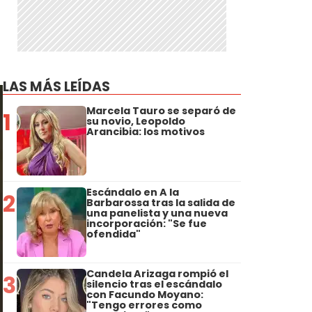
LAS MÁS LEÍDAS
Marcela Tauro se separó de
1
su novio, Leopoldo
Arancibia: los motivos
Escándalo en A la
2
Barbarossa tras la salida de
una panelista y una nueva
incorporación: "Se fue
ofendida"
Candela Arizaga rompió el
3
silencio tras el escándalo
con Facundo Moyano:
"Tengo errores como