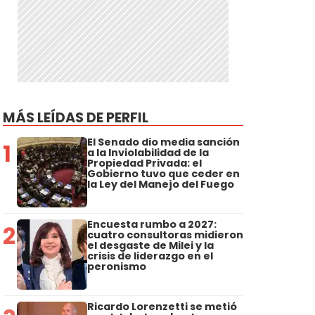
MÁS LEÍDAS DE PERFIL
El Senado dio media sanción
1
a la Inviolabilidad de la
Propiedad Privada: el
Gobierno tuvo que ceder en
la Ley del Manejo del Fuego
Encuesta rumbo a 2027:
2
cuatro consultoras midieron
el desgaste de Milei y la
crisis de liderazgo en el
peronismo
Ricardo Lorenzetti se metió