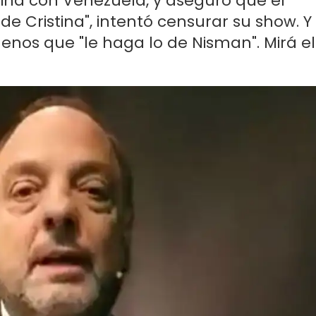
tina con Venezuela, y aseguró que el
s de Cristina", intentó censurar su show. Y
nos que "le haga lo de Nisman". Mirá el