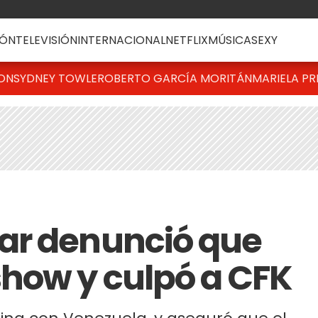
ÓN
TELEVISIÓN
INTERNACIONAL
NETFLIX
MÚSICA
SEXY
TON
SYDNEY TOWLE
ROBERTO GARCÍA MORITÁN
MARIELA PR
ar denunció que
how y culpó a CFK