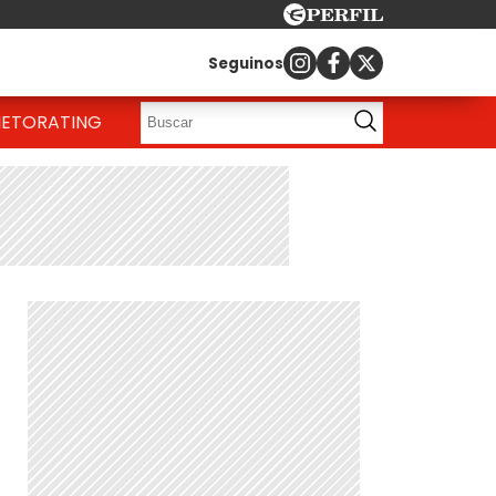
Seguinos
IETO
RATING