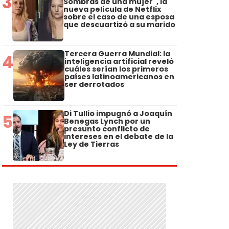
3
Sombras de una mujer", la
nueva película de Netflix
sobre el caso de una esposa
que descuartizó a su marido
Tercera Guerra Mundial: la
4
inteligencia artificial reveló
cuáles serían los primeros
países latinoamericanos en
ser derrotados
Di Tullio impugnó a Joaquín
5
Benegas Lynch por un
presunto conflicto de
intereses en el debate de la
Ley de Tierras