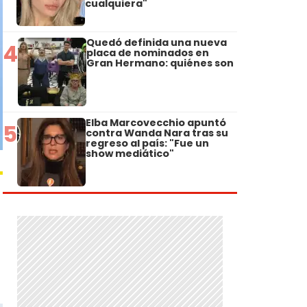
cualquiera"
Quedó definida una nueva
4
placa de nominados en
Gran Hermano: quiénes son
Elba Marcovecchio apuntó
5
contra Wanda Nara tras su
regreso al país: "Fue un
show mediático"