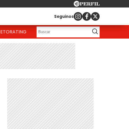
Seguinos
IETO
RATING