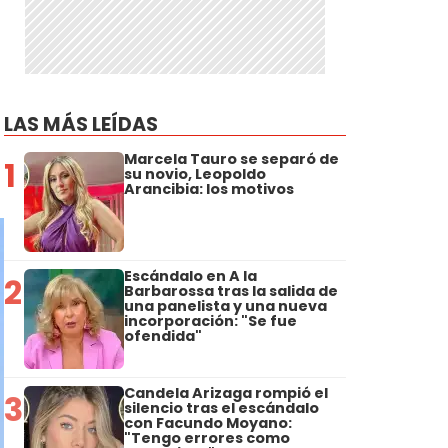
LAS MÁS LEÍDAS
Marcela Tauro se separó de
1
su novio, Leopoldo
Arancibia: los motivos
Escándalo en A la
2
Barbarossa tras la salida de
una panelista y una nueva
incorporación: "Se fue
ofendida"
Candela Arizaga rompió el
3
silencio tras el escándalo
con Facundo Moyano:
"Tengo errores como