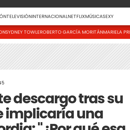
ÓN
TELEVISIÓN
INTERNACIONAL
NETFLIX
MÚSICA
SEXY
TON
SYDNEY TOWLE
ROBERTO GARCÍA MORITÁN
MARIELA PR
45
te descargo tras su
 implicaría una
ordia: "¿Por qué esa