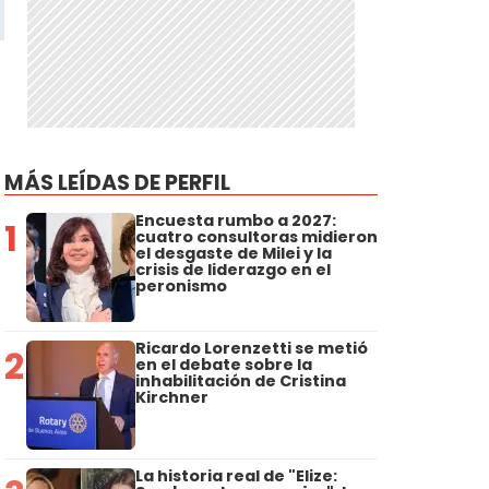
MÁS LEÍDAS DE PERFIL
Encuesta rumbo a 2027:
1
cuatro consultoras midieron
el desgaste de Milei y la
crisis de liderazgo en el
peronismo
Ricardo Lorenzetti se metió
2
en el debate sobre la
inhabilitación de Cristina
Kirchner
La historia real de "Elize: