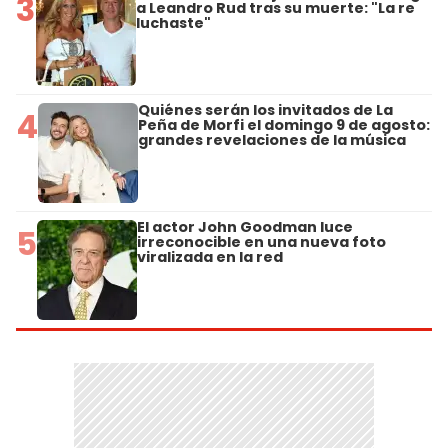
3
a Leandro Rud tras su muerte: "La re
luchaste"
Quiénes serán los invitados de La
4
Peña de Morfi el domingo 9 de agosto:
grandes revelaciones de la música
El actor John Goodman luce
5
irreconocible en una nueva foto
viralizada en la red