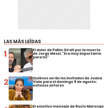
LAS MÁS LEÍDAS
El dolor de Pablo Giralt por la muerte
1
de Jorge Messi: "Era muy importante
para mí"
Quiénes serán los invitados de Juana
2
Viale para el domingo 9 de agosto:
exitosos actores
El emotivo mensaje de Rocío Marengo