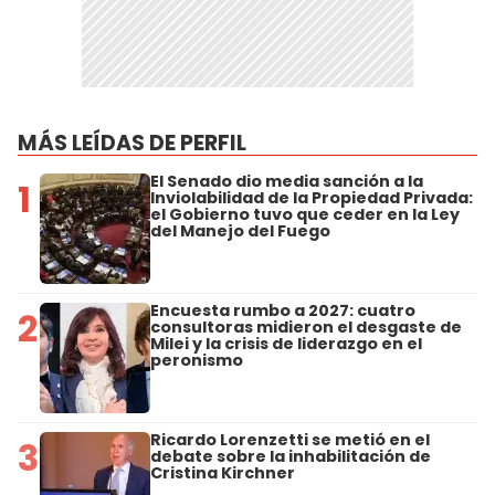
MÁS LEÍDAS DE PERFIL
El Senado dio media sanción a la
1
Inviolabilidad de la Propiedad Privada:
el Gobierno tuvo que ceder en la Ley
del Manejo del Fuego
Encuesta rumbo a 2027: cuatro
2
consultoras midieron el desgaste de
Milei y la crisis de liderazgo en el
peronismo
Ricardo Lorenzetti se metió en el
3
debate sobre la inhabilitación de
Cristina Kirchner