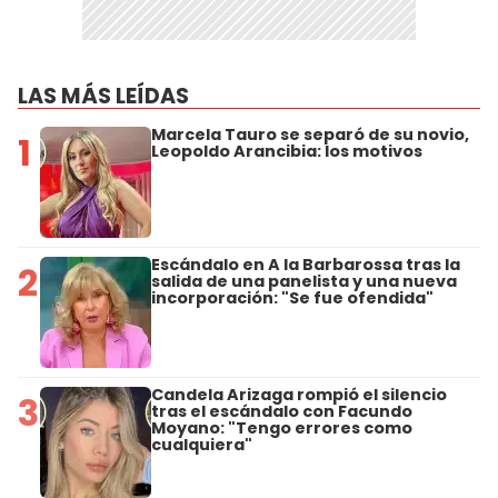
LAS MÁS LEÍDAS
Marcela Tauro se separó de su novio,
1
Leopoldo Arancibia: los motivos
Escándalo en A la Barbarossa tras la
2
salida de una panelista y una nueva
incorporación: "Se fue ofendida"
Candela Arizaga rompió el silencio
3
tras el escándalo con Facundo
Moyano: "Tengo errores como
cualquiera"