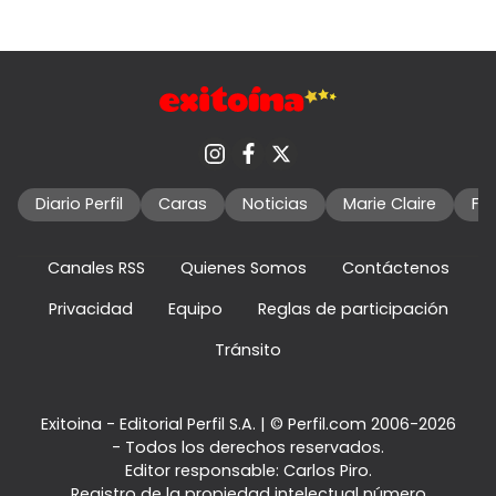
Diario Perfil
Caras
Noticias
Marie Claire
Fo
Canales RSS
Quienes Somos
Contáctenos
Privacidad
Equipo
Reglas de participación
Tránsito
Exitoina - Editorial Perfil S.A.
| © Perfil.com 2006-2026
- Todos los derechos reservados.
Editor responsable: Carlos Piro.
Registro de la propiedad intelectual número