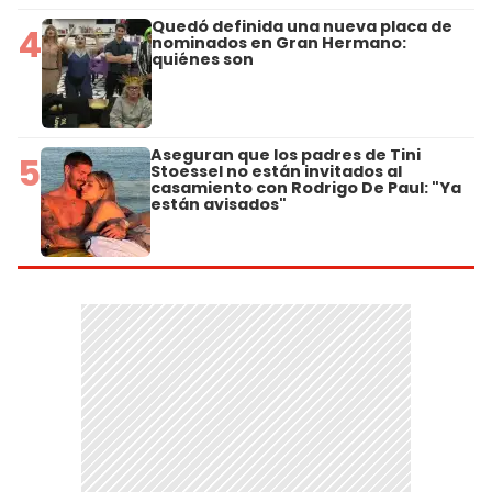
Quedó definida una nueva placa de
4
nominados en Gran Hermano:
quiénes son
Aseguran que los padres de Tini
5
Stoessel no están invitados al
casamiento con Rodrigo De Paul: "Ya
están avisados"