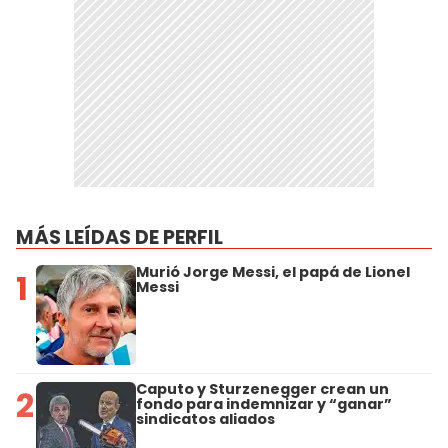
MÁS LEÍDAS DE PERFIL
Murió Jorge Messi, el papá de Lionel
1
Messi
Caputo y Sturzenegger crean un
2
fondo para indemnizar y “ganar”
sindicatos aliados