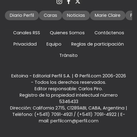
Diario Perfil
Caras
Noticias
Marie Claire
Fo
Canales RSS
Quienes Somos
Contáctenos
Privacidad
Equipo
Reglas de participación
Tránsito
Exitoina - Editorial Perfil S.A.
| © Perfil.com 2006-2026
- Todos los derechos reservados.
Editor responsable: Carlos Piro.
Registro de la propiedad intelectual número
5346433
Dirección:
California 2715
,
C1289ABI
,
CABA, Argentina
|
Teléfono:
(+5411) 7091-4921
/
(+5411) 7091-4922
| E-
mail:
perfilcom@perfil.com