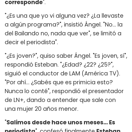
corresponde
".
"¿Es una que yo vi alguna vez? ¿La llevaste
a algún programa?", insistió Ángel. "No... la
del Bailando no, nada que ver", se limitó a
decir el periodista".
"¿Es joven?", quiso saber Ángel. "Es joven, sí",
respondió Esteban. "¿Edad? ¿22? ¿25?",
siguió el conductor de LAM (América TV).
"Por ahí... ¿Sabés que es primicia esto?
Nunca lo conté", respondió el presentador
de LN+, dando a entender que sale con
una mujer 20 años menor.
"
Salimos desde hace unos meses... Es
periodista
", confesó finalmente
Esteban