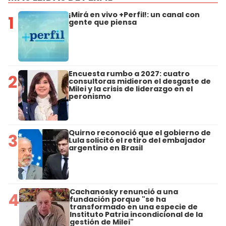
¡Mirá en vivo +Perfil!: un canal con
1
gente que piensa
Encuesta rumbo a 2027: cuatro
2
consultoras midieron el desgaste de
Milei y la crisis de liderazgo en el
peronismo
Quirno reconoció que el gobierno de
3
Lula solicitó el retiro del embajador
argentino en Brasil
Cachanosky renunció a una
4
fundación porque "se ha
transformado en una especie de
Instituto Patria incondicional de la
gestión de Milei"