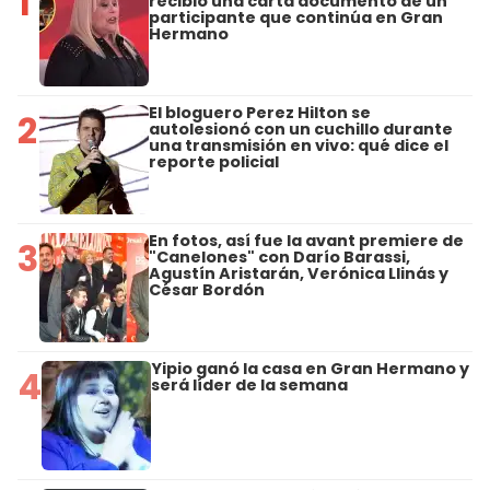
1
recibió una carta documento de un
participante que continúa en Gran
Hermano
El bloguero Perez Hilton se
2
autolesionó con un cuchillo durante
una transmisión en vivo: qué dice el
reporte policial
En fotos, así fue la avant premiere de
3
"Canelones" con Darío Barassi,
Agustín Aristarán, Verónica Llinás y
César Bordón
Yipio ganó la casa en Gran Hermano y
4
será líder de la semana