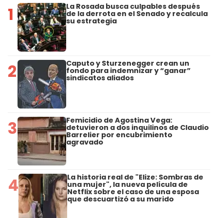
La Rosada busca culpables después
1
de la derrota en el Senado y recalcula
su estrategia
Caputo y Sturzenegger crean un
2
fondo para indemnizar y “ganar”
sindicatos aliados
Femicidio de Agostina Vega:
3
detuvieron a dos inquilinos de Claudio
Barrelier por encubrimiento
agravado
La historia real de "Elize: Sombras de
4
una mujer", la nueva película de
Netflix sobre el caso de una esposa
que descuartizó a su marido