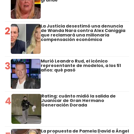
grande"
La Justicia desestimó una denuncia
2
de Wanda Nara contra Alex Caniggia
que reclamará una millonaria
compensación económica
Murió Leandro Rud, el icónico
3
representante de modelos, a los 51
años: qué pasó
Rating: cuánto midió la salida de
4
Juanicar de Gran Hermano
Generación Dorada
La propuesta de Pamela David a Ángel