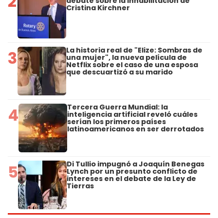
2
debate sobre la inhabilitación de
Cristina Kirchner
La historia real de "Elize: Sombras de
3
una mujer", la nueva película de
Netflix sobre el caso de una esposa
que descuartizó a su marido
Tercera Guerra Mundial: la
4
inteligencia artificial reveló cuáles
serían los primeros países
latinoamericanos en ser derrotados
Di Tullio impugnó a Joaquín Benegas
5
Lynch por un presunto conflicto de
intereses en el debate de la Ley de
Tierras