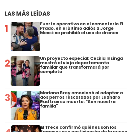
LAS MÁS LEÍDAS
Fuerte operativo en el cementerio El
1
Prado, en el último adiós a Jorge
Messi: se prohibió el uso de drones
Un proyecto especial: Cecilia Insinga
2
mostró el viejo departamento
familiar que transformará por
completo
Mariana Brey emocionó al adoptar a
3
dos perros rescatados por Leandro
Rud tras su muerte: "Son nuestra
familia"
El Trece confirmó quiénes son los
famosos que participarán de la nueva