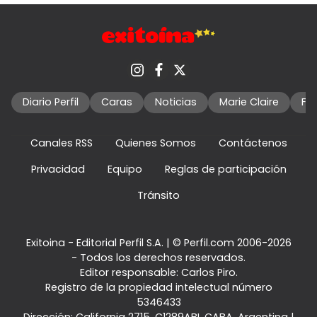
Diario Perfil
Caras
Noticias
Marie Claire
Fo
Canales RSS
Quienes Somos
Contáctenos
Privacidad
Equipo
Reglas de participación
Tránsito
Exitoina - Editorial Perfil S.A.
| © Perfil.com 2006-2026
- Todos los derechos reservados.
Editor responsable: Carlos Piro.
Registro de la propiedad intelectual número
5346433
Dirección:
California 2715
,
C1289ABI
,
CABA, Argentina
|