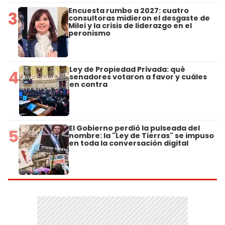
Encuesta rumbo a 2027: cuatro
3
consultoras midieron el desgaste de
Milei y la crisis de liderazgo en el
peronismo
Ley de Propiedad Privada: qué
4
senadores votaron a favor y cuáles
en contra
El Gobierno perdió la pulseada del
5
nombre: la "Ley de Tierras" se impuso
en toda la conversación digital