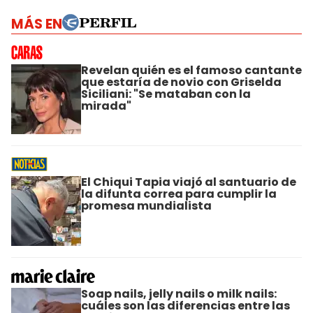
MÁS EN
Revelan quién es el famoso cantante
que estaría de novio con Griselda
Siciliani: "Se mataban con la
mirada"
El Chiqui Tapia viajó al santuario de
la difunta correa para cumplir la
promesa mundialista
Soap nails, jelly nails o milk nails:
cuáles son las diferencias entre las