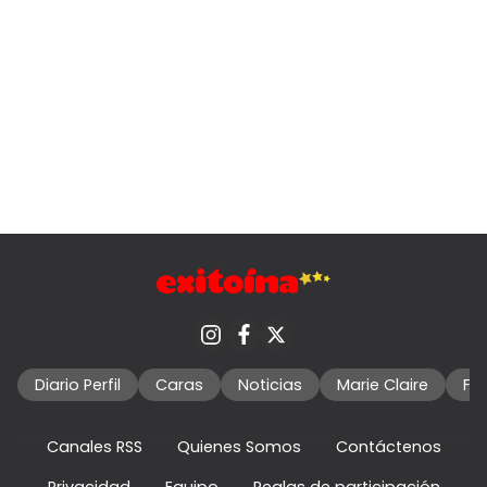
Diario Perfil
Caras
Noticias
Marie Claire
Fo
Canales RSS
Quienes Somos
Contáctenos
Privacidad
Equipo
Reglas de participación