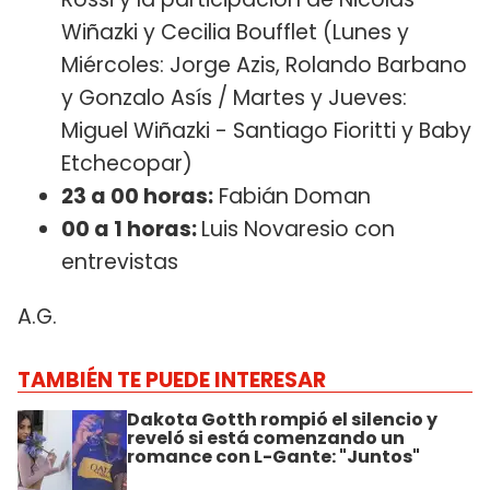
Wiñazki y Cecilia Boufflet (Lunes y
Miércoles: Jorge Azis, Rolando Barbano
y Gonzalo Asís / Martes y Jueves:
Miguel Wiñazki - Santiago Fioritti y Baby
Etchecopar)
23 a 00 horas:
Fabián Doman
00 a 1 horas:
Luis Novaresio con
entrevistas
A.G.
TAMBIÉN TE PUEDE INTERESAR
Dakota Gotth rompió el silencio y
reveló si está comenzando un
romance con L-Gante: "Juntos"