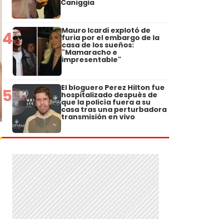
Caniggia
Mauro Icardi explotó de
4
furia por el embargo de la
casa de los sueños:
"Mamaracho e
impresentable"
El bloguero Perez Hilton fue
5
hospitalizado después de
que la policía fuera a su
casa tras una perturbadora
transmisión en vivo