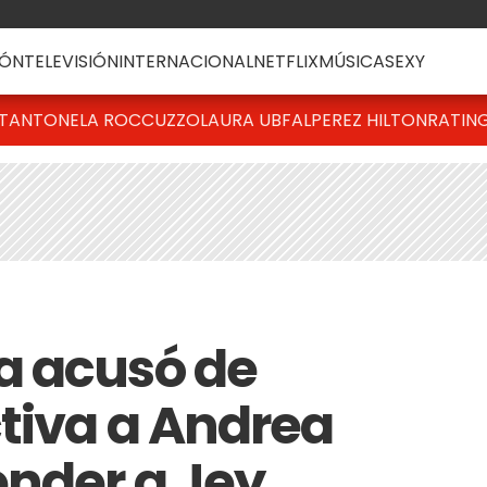
ÓN
TELEVISIÓN
INTERNACIONAL
NETFLIX
MÚSICA
SEXY
T
ANTONELA ROCCUZZO
LAURA UBFAL
PEREZ HILTON
RATIN
a acusó de
ctiva a Andrea
ender a Jey