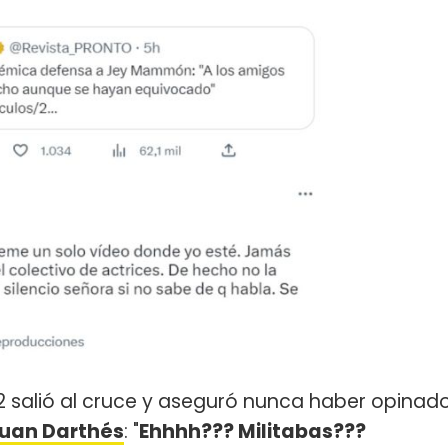
2 salió al cruce y aseguró nunca haber opinad
Juan Darthés
: "
Ehhhh??? Militabas???