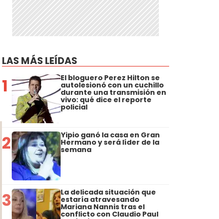
LAS MÁS LEÍDAS
El bloguero Perez Hilton se
1
autolesionó con un cuchillo
durante una transmisión en
vivo: qué dice el reporte
policial
Yipio ganó la casa en Gran
2
Hermano y será líder de la
semana
La delicada situación que
3
estaría atravesando
Mariana Nannis tras el
conflicto con Claudio Paul