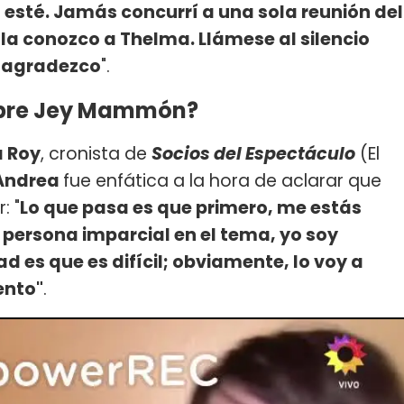
esté. Jamás concurrí a una sola reunión del
 la conozco a Thelma. Llámese al silencio
lo agradezco
".
obre Jey Mammón?
a Roy
, cronista de
Socios del Espectáculo
(El
Andrea
fue enfática a la hora de aclarar que
: "
Lo que pasa es que primero, me estás
persona imparcial en el tema, yo soy
d es que es difícil; obviamente, lo voy a
ento"
.