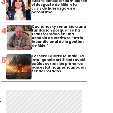
3
cuatro consultoras midieron
el desgaste de Milei y la
crisis de liderazgo en el
peronismo
Cachanosky renunció a una
4
fundación porque "se ha
transformado en una
especie de Instituto Patria
incondicional de la gestión
de Milei"
Tercera Guerra Mundial: la
5
inteligencia artificial reveló
cuáles serían los primeros
países latinoamericanos en
ser derrotados
o