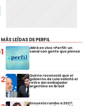
MÁS LEÍDAS DE PERFIL
¡Mirá en vivo +Perfil!: un
1
a
canal con gente que piensa
Quirno reconoció que el
2
gobierno de Lula solicitó el
retiro del embajador
argentino en Brasil
Encuesta rumbo a 2027: