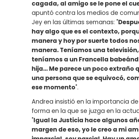
cagada, al amigo se le pone el c
apuntó contra los medios de comuni
Jey en las últimas semanas: "
Despué
hay algo que es el contexto, por
manera y hoy por suerte todos no
manera. Teníamos una televisión,
teníamos a un Francella babeándo
hija... Me parece un poco extraño
una persona que se equivocó, co
ese momento
".
Andrea insistió en la importancia de
forma en la que se juzga en la act
"
Igual la Justicia hace algunos año
margen de eso, yo le creo a mi am
imparcial, soy parcial. Hay un am