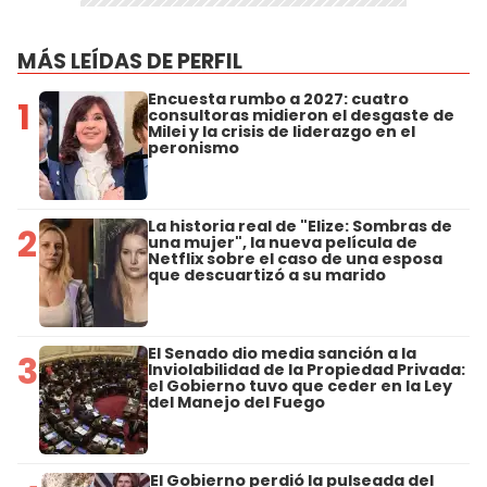
MÁS LEÍDAS DE PERFIL
Encuesta rumbo a 2027: cuatro
1
consultoras midieron el desgaste de
Milei y la crisis de liderazgo en el
peronismo
La historia real de "Elize: Sombras de
2
una mujer", la nueva película de
Netflix sobre el caso de una esposa
que descuartizó a su marido
El Senado dio media sanción a la
3
Inviolabilidad de la Propiedad Privada:
el Gobierno tuvo que ceder en la Ley
del Manejo del Fuego
El Gobierno perdió la pulseada del