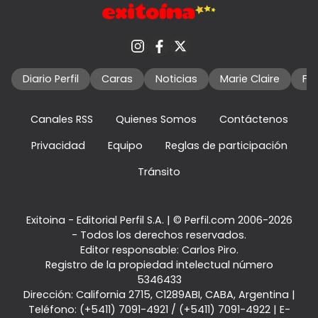
Diario Perfil
Caras
Noticias
Marie Claire
Fo
Canales RSS
Quienes Somos
Contáctenos
Privacidad
Equipo
Reglas de participación
Tránsito
Exitoina - Editorial Perfil S.A.
| © Perfil.com 2006-2026
- Todos los derechos reservados.
Editor responsable: Carlos Piro.
Registro de la propiedad intelectual número
5346433
Dirección:
California 2715
,
C1289ABI
,
CABA, Argentina
|
Teléfono:
(+5411) 7091-4921
/
(+5411) 7091-4922
| E-