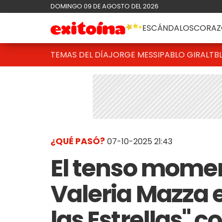
DOMINGO 09 DE AGOSTO DEL 2026
ESCÁNDALOS
CORAZ
TEMAS DEL DÍA
JORGE MESSI
PABLO GIRALT
B
¿QUÉ PASÓ?
07-10-2025 21:43
El tenso mome
Valeria Mazza e
las Estrellas" 