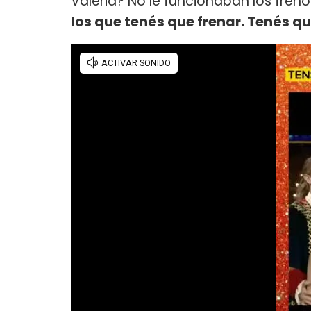
Valeria? No le funcionaban los freno
los que tenés que frenar. Tenés qu