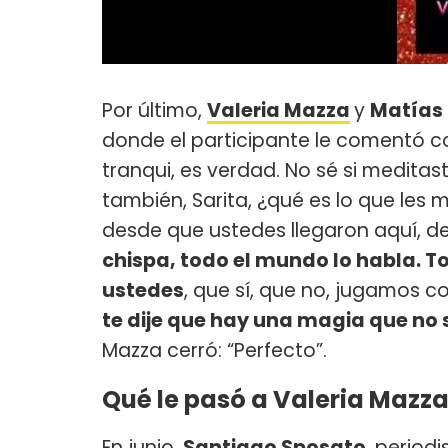
Por último,
Valeria Mazza
y
Matías
donde el participante le comentó 
tranqui, es verdad. No sé si meditast
también, Sarita, ¿qué es lo que les
desde que ustedes llegaron aquí, d
chispa, todo el mundo lo habla. T
ustedes
, que sí, que no, jugamos co
te dije que hay una magia que no 
Mazza cerró: “Perfecto”.
Qué le pasó a Valeria Mazz
En junio,
Santiago Sposato
, period