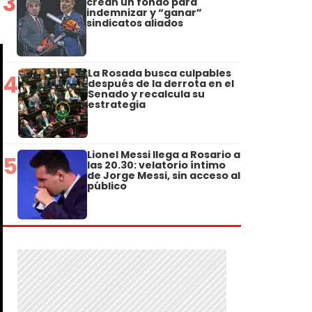
3
crean un fondo para
indemnizar y “ganar”
sindicatos aliados
La Rosada busca culpables
4
después de la derrota en el
Senado y recalcula su
estrategia
Lionel Messi llega a Rosario a
5
las 20.30: velatorio íntimo
de Jorge Messi, sin acceso al
público