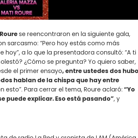
 Roure
se reencontraron en la siguiente gala,
con sarcasmo: “Pero hoy estás como más
e hoy”, a lo que la presentadora consultó: “A ti
 molestó? ¿Cómo se pregunta? Yo quiero saber,
esde el primer ensayo
, entre ustedes dos hub
odos hablan de la chispa que hay entre
n esto”. Para cerrar el tema, Roure aclaró:
“Yo
se puede explicar. Eso está pasando”
, y
a
ista de radio La Red y cronista de LAM (América