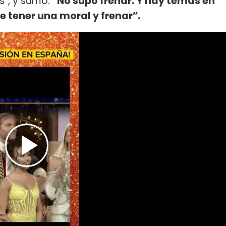
s”, y sumó:
“No supo frenar. Y hay temas en
e tener una moral y frenar”.