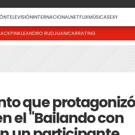
ÓN
TELEVISIÓN
INTERNACIONAL
NETFLIX
MÚSICA
SEXY
LACKPINK
LEANDRO RUD
JUANICAR
RATING
nto que protagoniz
n el "Bailando con
con un participante