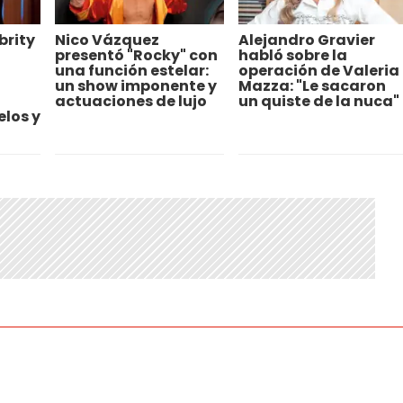
brity
Nico Vázquez
Alejandro Gravier
presentó "Rocky" con
habló sobre la
una función estelar:
operación de Valeria
un show imponente y
Mazza: "Le sacaron
actuaciones de lujo
un quiste de la nuca"
los y