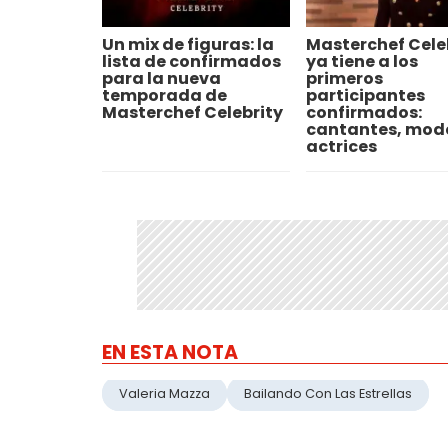
Un mix de figuras: la
Masterchef Cele
lista de confirmados
ya tiene a los
para la nueva
primeros
temporada de
participantes
Masterchef Celebrity
confirmados:
cantantes, mode
actrices
EN ESTA NOTA
Valeria Mazza
Bailando Con Las Estrellas