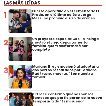
LAS MÁS LEÍDAS
Fuerte operativo en el cementerio El
1
Prado, en el último adiós a Jorge
Messi: se prohibió el uso de drones
Un proyecto especial: Cecilia Insinga
2
mostró el viejo departamento
familiar que transformará por
completo
Mariana Brey emocionó al adoptar a
3
dos perros rescatados por Leandro
Rud tras su muerte: "Son nuestra
familia"
El Trece confirmó quiénes son los
4
famosos que participarán de la nueva
temporada de "Es mi sueño"