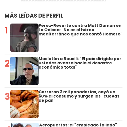
MÁS LEÍDAS DE PERFIL
Pérez-Reverte contra Matt Damon en
1
La Odisea: "No es el héroe
mediterráneo que nos contó Homero"
Maslatón a Bausili: "El país dirigido por
2
ustedes avanza hacia el desastre
económico total"
Cerraron 3 mil panaderías, cayó un
3
60% el consumo y surgen las "cuevas
de pan"
Aeropuertos: el "empleado fallado"