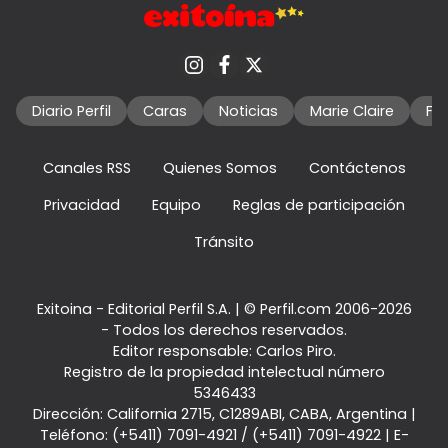
Diario Perfil
Caras
Noticias
Marie Claire
Fo
Canales RSS
Quienes Somos
Contáctenos
Privacidad
Equipo
Reglas de participación
Tránsito
Exitoina - Editorial Perfil S.A.
| © Perfil.com 2006-2026
- Todos los derechos reservados.
Editor responsable: Carlos Piro.
Registro de la propiedad intelectual número
5346433
Dirección:
California 2715
,
C1289ABI
,
CABA, Argentina
|
Teléfono:
(+5411) 7091-4921
/
(+5411) 7091-4922
| E-