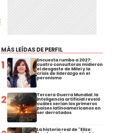
z
MÁS LEÍDAS DE PERFIL
Encuesta rumbo a 2027:
1
cuatro consultoras midieron
a
el desgaste de Milei y la
crisis de liderazgo en el
peronismo
Tercera Guerra Mundial: la
2
inteligencia artificial reveló
cuáles serían los primeros
países latinoamericanos en
ser derrotados
La historia real de "Elize: