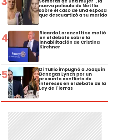
3
Sombras de una mujer", la
nueva película de Netflix
sobre el caso de una esposa
que descuartizó a su marido
Ricardo Lorenzetti se metió
4
en el debate sobre la
inhabilitación de Cristina
Kirchner
Di Tullio impugnó a Joaquín
5
e
Benegas Lynch por un
presunto conflicto de
intereses en el debate de la
Ley de Tierras