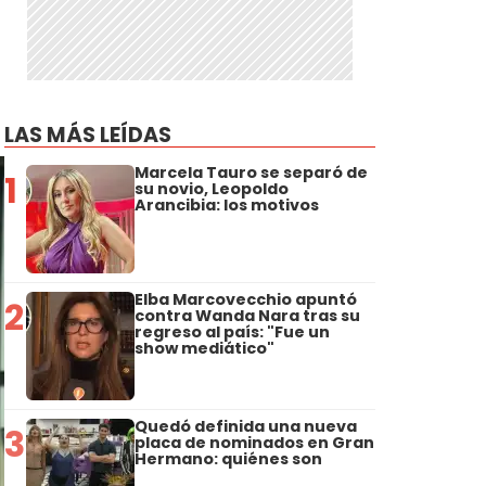
LAS MÁS LEÍDAS
Marcela Tauro se separó de
1
su novio, Leopoldo
Arancibia: los motivos
Elba Marcovecchio apuntó
2
contra Wanda Nara tras su
regreso al país: "Fue un
show mediático"
Quedó definida una nueva
3
placa de nominados en Gran
Hermano: quiénes son