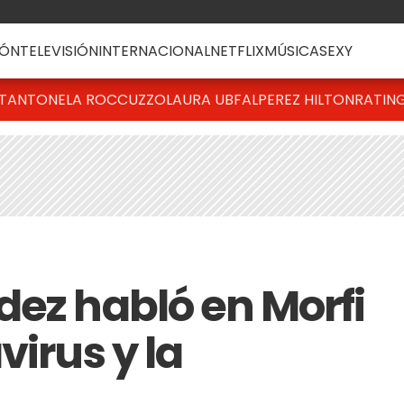
ÓN
TELEVISIÓN
INTERNACIONAL
NETFLIX
MÚSICA
SEXY
T
ANTONELA ROCCUZZO
LAURA UBFAL
PEREZ HILTON
RATIN
dez habló en Morfi
virus y la