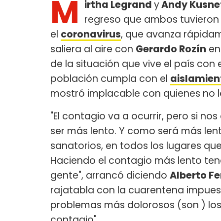
M
irtha Legrand
y
Andy Kusne
regreso que ambos tuvieron 
el
coronavirus
, que avanza rápida
saliera al aire con
Gerardo Rozín
e
de la situación que vive el país con
población cumpla con el
aislamient
mostró implacable con quienes no 
"El contagio va a ocurrir, pero si n
ser más lento. Y como será más len
sanatorios, en todos los lugares q
Haciendo el contagio más lento ten
gente", arrancó diciendo
Alberto F
rajatabla con la cuarentena impues
problemas más dolorosos (son ) los 
contagio".