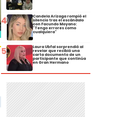
Candela Arizaga rompió el
4
silencio tras el escándalo
con Facundo Moyano:
"Tengo errores como
cualquiera"
Laura Ubfal sorprendió al
5
revelar que recibió una
carta documento de un
participante que continúa
en Gran Hermano