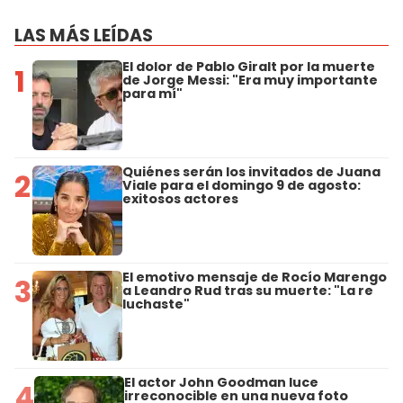
LAS MÁS LEÍDAS
El dolor de Pablo Giralt por la muerte
1
de Jorge Messi: "Era muy importante
para mí"
Quiénes serán los invitados de Juana
2
Viale para el domingo 9 de agosto:
exitosos actores
El emotivo mensaje de Rocío Marengo
3
a Leandro Rud tras su muerte: "La re
luchaste"
El actor John Goodman luce
4
irreconocible en una nueva foto