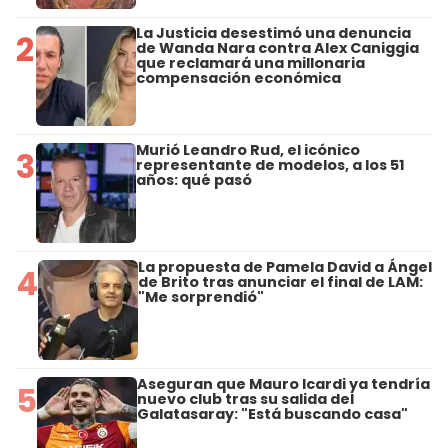
La Justicia desestimó una denuncia
2
de Wanda Nara contra Alex Caniggia
que reclamará una millonaria
compensación económica
Murió Leandro Rud, el icónico
3
representante de modelos, a los 51
años: qué pasó
La propuesta de Pamela David a Ángel
4
de Brito tras anunciar el final de LAM:
"Me sorprendió"
Aseguran que Mauro Icardi ya tendría
5
nuevo club tras su salida del
Galatasaray: "Está buscando casa"