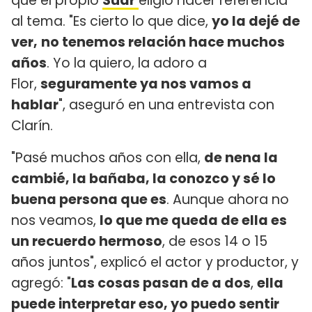
que el propio
Suar
eligió hacer referencia
al tema. "Es cierto lo que dice,
yo la dejé de
ver,
no tenemos relación hace muchos
años
. Yo la quiero, la adoro a
Flor,
seguramente ya nos vamos a
hablar
", aseguró en una entrevista con
Clarín.
"Pasé muchos años con ella,
de nena la
cambié, la bañaba, la conozco y sé lo
buena persona que es
. Aunque ahora no
nos veamos,
lo que me queda de ella es
un recuerdo hermoso
, de esos 14 o 15
años juntos", explicó el actor y productor, y
agregó: "
Las cosas pasan de a dos
,
ella
puede interpretar eso, yo puedo sentir