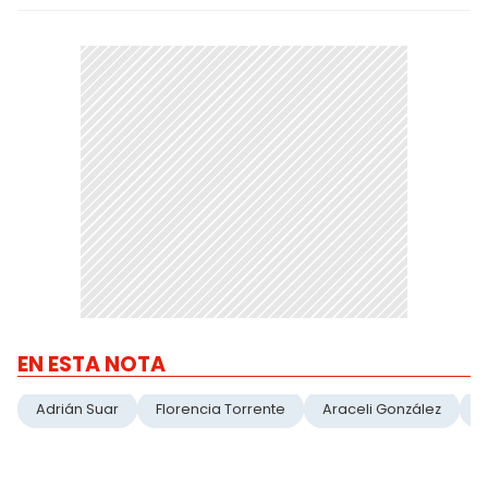
EN ESTA NOTA
Adrián Suar
Florencia Torrente
Araceli González
A