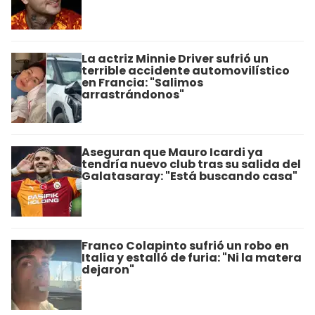
La actriz Minnie Driver sufrió un
terrible accidente automovilístico
en Francia: "Salimos
arrastrándonos"
Aseguran que Mauro Icardi ya
tendría nuevo club tras su salida del
Galatasaray: "Está buscando casa"
Franco Colapinto sufrió un robo en
Italia y estalló de furia: "Ni la matera
dejaron"