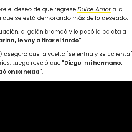
re el deseo de que regrese
Dulce Amor
a la
 la que se está demorando más de lo deseado.
uación, el galán bromeó y le pasó la pelota a
na, le voy a tirar el fardo"
.
aseguró que la vuelta "se enfría y se calienta"
ios. Luego reveló que
"Diego, mi hermano,
dó en la nada"
.