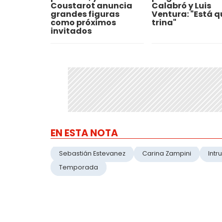
Coustarot anuncia
Calabró y Luis
grandes figuras
Ventura: "Está q
como próximos
trina"
invitados
EN ESTA NOTA
Sebastián Estevanez
Carina Zampini
Intr
Temporada