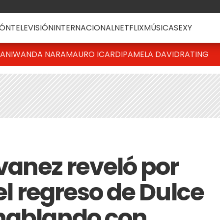
ÓN
TELEVISIÓN
INTERNACIONAL
NETFLIX
MÚSICA
SEXY
IANI
WANDA NARA
MAURO ICARDI
PAMELA DAVID
RATING
vanez reveló por
 el regreso de Dulce
 hablando con