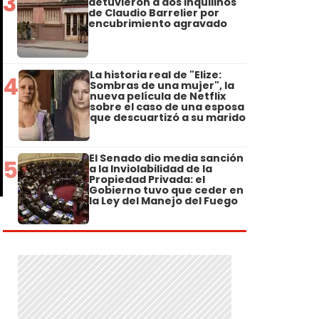
3
detuvieron a dos inquilinos
de Claudio Barrelier por
encubrimiento agravado
La historia real de "Elize:
4
Sombras de una mujer", la
nueva película de Netflix
sobre el caso de una esposa
que descuartizó a su marido
El Senado dio media sanción
5
a la Inviolabilidad de la
Propiedad Privada: el
Gobierno tuvo que ceder en
la Ley del Manejo del Fuego