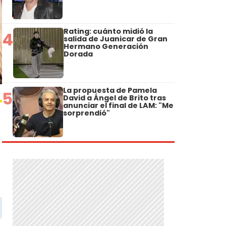
Rating: cuánto midió la
4
salida de Juanicar de Gran
Hermano Generación
Dorada
La propuesta de Pamela
5
David a Ángel de Brito tras
anunciar el final de LAM: "Me
sorprendió"