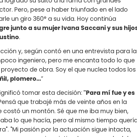
a logrado su salto a la fama con grandes
or. Pero, pese a haber triunfado en el lado
arle un giro 360° a su vida. Hoy continúa
re junto a su mujer Ivana Saccani y sus hijo
austino
.
cción y, según contó en una entrevista para la
ampoco ingeniero, pero me encanta todo lo que
n proyecto de obra. Soy el que nuclea todos los
añil, plomero…
”
ignificó tomar esta decisión:
"Para mí fue y es
Pensá que trabajé más de veinte años en la
me costó un montón. Sé que me iba muy bien,
aba lo que hacía, pero al mismo tiempo querí
". "Mi pasión por la actuación sigue intacta,