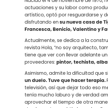
Nacido el 4 de noviembre de 1970, h
actuaciones y su labor como product
artístico, optó por resguardarse y d
disfrutando en
su nueva casa de Tig
Francesca, Benicio, Valentino y F
Actualmente, se dedica a la constru
revista Hola, “no soy arquitecto, t
tiene que ver con llevar adelante u
proveedores:
pintor, techista, alb
Asimismo, admite la dificultad que s
un duelo. Tuve que hacer terapia.
televisión, así que dejar todo eso 
tenía mucho laburo y de verdad am
aprovechar el tiempo de otra manera