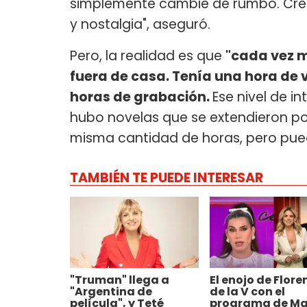
simplemente cambié de rumbo. Creo
y nostalgia", aseguró.
Pero, la realidad es que
"cada vez 
fuera de casa. Tenía una hora de v
horas de grabación.
Ese nivel de i
hubo novelas que se extendieron po
misma cantidad de horas, pero pued
TAMBIÉN TE PUEDE INTERESAR
"Truman" llega a
El enojo de Flore
"Argentina de
de la V con el
película", y Teté
programa de Ma