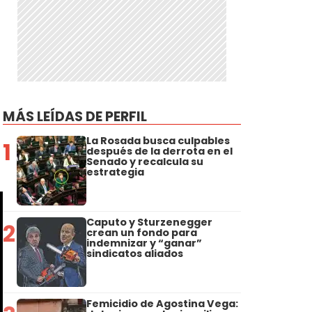
MÁS LEÍDAS DE PERFIL
La Rosada busca culpables
1
después de la derrota en el
Senado y recalcula su
estrategia
Caputo y Sturzenegger
2
crean un fondo para
indemnizar y “ganar”
sindicatos aliados
Femicidio de Agostina Vega: