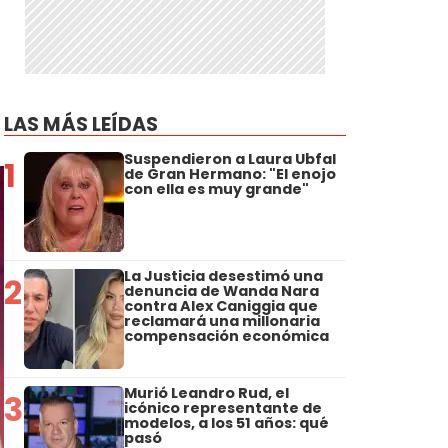
LAS MÁS LEÍDAS
Suspendieron a Laura Ubfal
1
de Gran Hermano: "El enojo
con ella es muy grande"
La Justicia desestimó una
2
denuncia de Wanda Nara
contra Alex Caniggia que
reclamará una millonaria
compensación económica
Murió Leandro Rud, el
3
icónico representante de
modelos, a los 51 años: qué
pasó