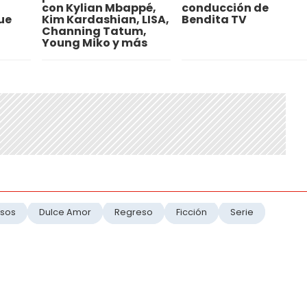
con Kylian Mbappé,
conducción de
ue
Kim Kardashian, LISA,
Bendita TV
Channing Tatum,
Young Miko y más
usos
Dulce Amor
Regreso
Ficción
Serie