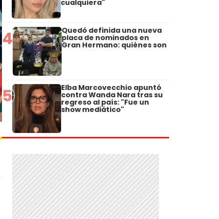
cualquiera"
Quedó definida una nueva
4
placa de nominados en
Gran Hermano: quiénes son
Elba Marcovecchio apuntó
5
contra Wanda Nara tras su
regreso al país: "Fue un
show mediático"