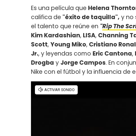
Es una película que
Helena Thornto
califica de
"éxito de taquilla",
y no 
el talento que reúne en
"
Rip The Scr
Kim Kardashian
,
LISA
,
Channing T
Scott
,
Young Miko
,
Cristiano Rona
Jr.
, y leyendas como
Eric Cantona
,
Drogba
y
Jorge Campos
. En conju
Nike con el fútbol y la influencia de