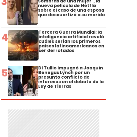
3
Sombras de una mujer", la
nueva película de Netflix
sobre el caso de una esposa
que descuartizó a su marido
Tercera Guerra Mundial: la
4
inteligencia artificial reveló
cuáles serían los primeros
países latinoamericanos en
ser derrotados
Di Tullio impugnó a Joaquín
5
Benegas Lynch por un
presunto conflicto de
intereses en el debate de la
Ley de Tierras