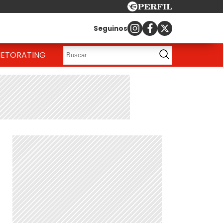
Seguinos
IETO
RATING