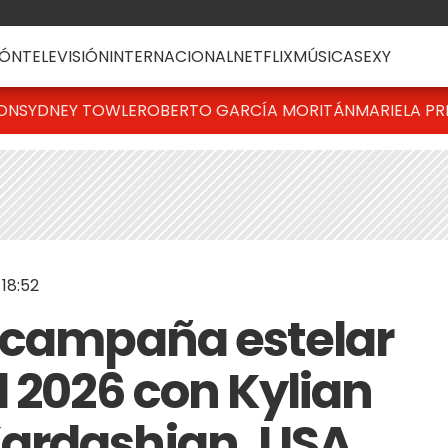
ÓN
TELEVISIÓN
INTERNACIONAL
NETFLIX
MÚSICA
SEXY
TON
SYDNEY TOWLE
ROBERTO GARCÍA MORITÁN
MARIELA PR
18:52
 campaña estelar
l 2026 con Kylian
rdashian, LISA,