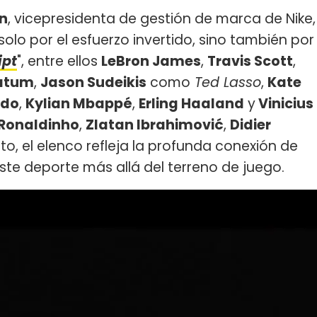
n
, vicepresidenta de gestión de marca de Nike,
solo por el esfuerzo invertido, sino también por
ipt
", entre ellos
LeBron James
,
Travis Scott
,
atum
,
Jason Sudeikis
como
Ted Lasso
,
Kate
ldo
,
Kylian Mbappé
,
Erling Haaland
y
Vinicius
Ronaldinho
,
Zlatan Ibrahimović
,
Didier
nto, el elenco refleja la profunda conexión de
 este deporte más allá del terreno de juego.