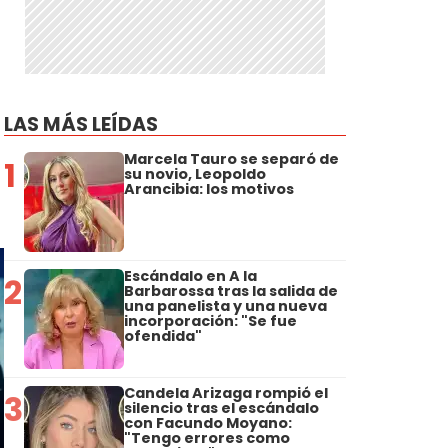
LAS MÁS LEÍDAS
Marcela Tauro se separó de
1
su novio, Leopoldo
Arancibia: los motivos
Escándalo en A la
2
Barbarossa tras la salida de
una panelista y una nueva
incorporación: "Se fue
ofendida"
Candela Arizaga rompió el
3
silencio tras el escándalo
con Facundo Moyano:
"Tengo errores como