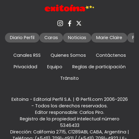
Diario Perfil
Caras
Noticias
Marie Claire
Fo
Canales RSS
Quienes Somos
Contáctenos
Privacidad
Equipo
Reglas de participación
Tránsito
Exitoina - Editorial Perfil S.A.
| © Perfil.com 2006-2026
- Todos los derechos reservados.
Editor responsable: Carlos Piro.
Registro de la propiedad intelectual número
5346433
Dirección:
California 2715
,
C1289ABI
,
CABA, Argentina
|
Teléfono:
(+5411) 7091-4921
/
(+5411) 7091-4922
| E-