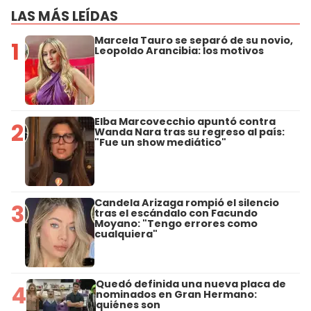
LAS MÁS LEÍDAS
Marcela Tauro se separó de su novio,
1
Leopoldo Arancibia: los motivos
Elba Marcovecchio apuntó contra
2
Wanda Nara tras su regreso al país:
"Fue un show mediático"
Candela Arizaga rompió el silencio
3
tras el escándalo con Facundo
Moyano: "Tengo errores como
cualquiera"
Quedó definida una nueva placa de
4
nominados en Gran Hermano:
quiénes son