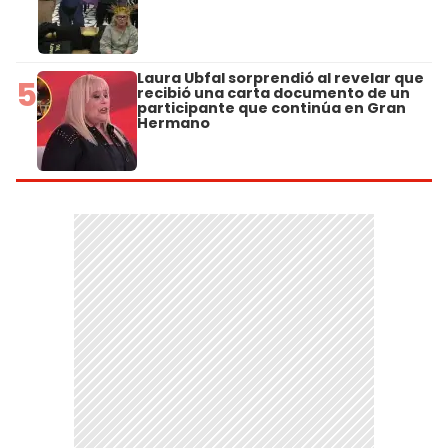
Laura Ubfal sorprendió al revelar que
5
recibió una carta documento de un
participante que continúa en Gran
Hermano