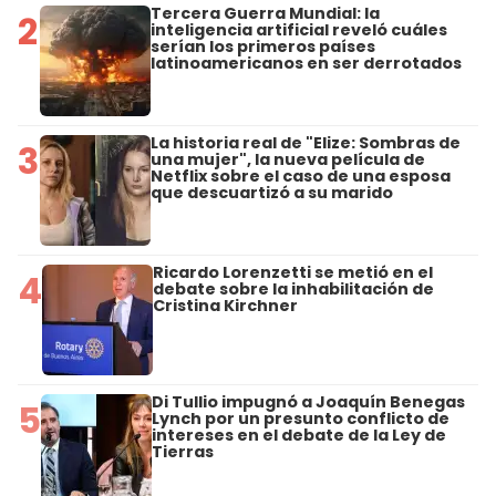
Tercera Guerra Mundial: la
2
inteligencia artificial reveló cuáles
serían los primeros países
latinoamericanos en ser derrotados
La historia real de "Elize: Sombras de
3
una mujer", la nueva película de
Netflix sobre el caso de una esposa
que descuartizó a su marido
Ricardo Lorenzetti se metió en el
4
debate sobre la inhabilitación de
Cristina Kirchner
Di Tullio impugnó a Joaquín Benegas
5
Lynch por un presunto conflicto de
intereses en el debate de la Ley de
Tierras