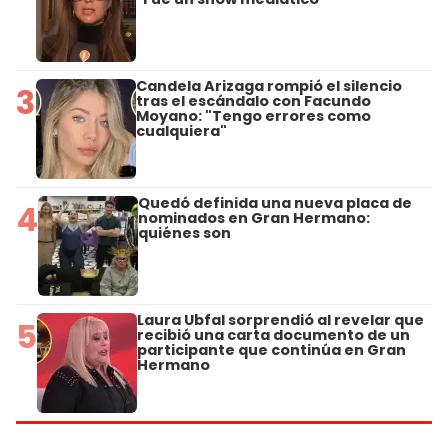
Candela Arizaga rompió el silencio
3
tras el escándalo con Facundo
Moyano: "Tengo errores como
cualquiera"
Quedó definida una nueva placa de
4
nominados en Gran Hermano:
quiénes son
Laura Ubfal sorprendió al revelar que
5
recibió una carta documento de un
participante que continúa en Gran
Hermano