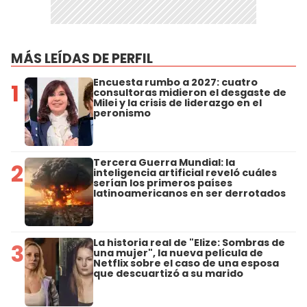
MÁS LEÍDAS DE PERFIL
Encuesta rumbo a 2027: cuatro
1
consultoras midieron el desgaste de
Milei y la crisis de liderazgo en el
peronismo
Tercera Guerra Mundial: la
2
inteligencia artificial reveló cuáles
serían los primeros países
latinoamericanos en ser derrotados
La historia real de "Elize: Sombras de
3
una mujer", la nueva película de
Netflix sobre el caso de una esposa
que descuartizó a su marido