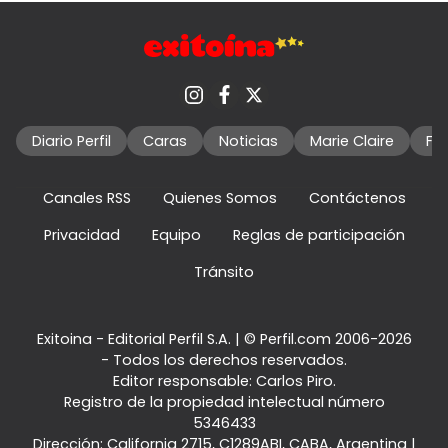
Diario Perfil
Caras
Noticias
Marie Claire
Fo
Canales RSS
Quienes Somos
Contáctenos
Privacidad
Equipo
Reglas de participación
Tránsito
Exitoina - Editorial Perfil S.A.
| © Perfil.com 2006-2026
- Todos los derechos reservados.
Editor responsable: Carlos Piro.
Registro de la propiedad intelectual número
5346433
Dirección:
California 2715
,
C1289ABI
,
CABA, Argentina
|