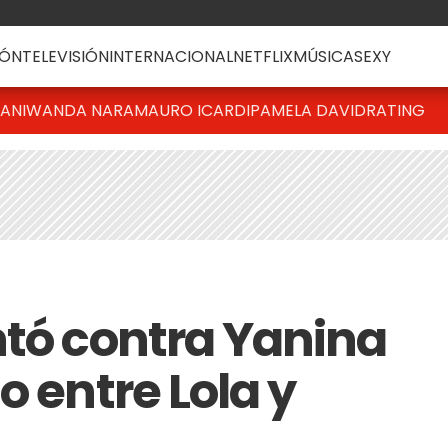
ÓN
TELEVISIÓN
INTERNACIONAL
NETFLIX
MÚSICA
SEXY
IANI
WANDA NARA
MAURO ICARDI
PAMELA DAVID
RATING
ntó contra Yanina
o entre Lola y