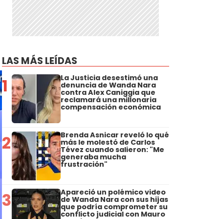
LAS MÁS LEÍDAS
La Justicia desestimó una
1
denuncia de Wanda Nara
contra Alex Caniggia que
reclamará una millonaria
compensación económica
Brenda Asnicar reveló lo qué
2
más le molestó de Carlos
Tévez cuando salieron: "Me
generaba mucha
frustración"
Apareció un polémico video
3
de Wanda Nara con sus hijas
que podría comprometer su
conflicto judicial con Mauro