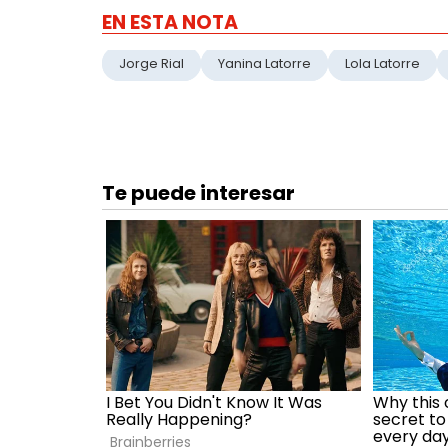
EN ESTA NOTA
Jorge Rial
Yanina Latorre
Lola Latorre