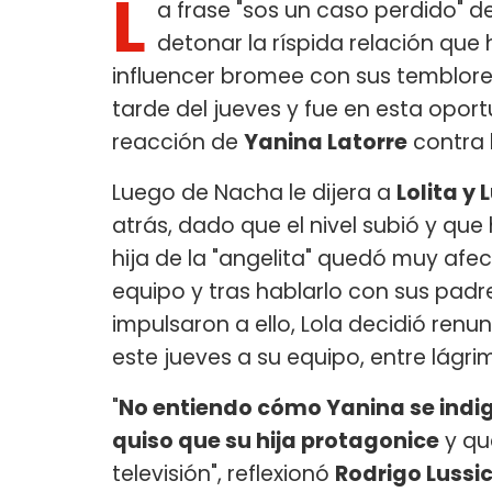
L
a frase "sos un caso perdido" d
detonar la ríspida relación qu
influencer bromee con sus temblore
tarde del jueves y fue en esta opor
reacción de
Yanina Latorre
contra l
Luego de Nacha le dijera a
Lolita y
atrás, dado que el nivel subió y qu
hija de la "angelita" quedó muy afec
equipo y tras hablarlo con sus padr
impulsaron a ello, Lola decidió ren
este jueves a su equipo, entre lágri
"
No entiendo cómo Yanina se indig
quiso que su hija protagonice
y qu
televisión", reflexionó
Rodrigo Lussi