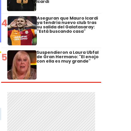
Icardi
Aseguran que Mauro Icardi
4
ya tendría nuevo club tras
su salida del Galatasaray:
"Está buscando casa"
Suspendieron a Laura Ubfal
5
de Gran Hermano: "El enojo
con ella es muy grande"