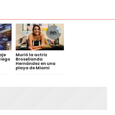
aje
Murió la actriz
Diego
Broselianda
Hernández en una
playa de Miami