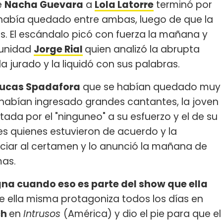
e
Nacha Guevara
a
Lola Latorre
terminó por
e había quedado entre ambas, luego de que la
s. El escándalo picó con fuerza la mañana y
tunidad
Jorge Rial
quien analizó la abrupta
a jurado y la liquidó con sus palabras.
 Lucas Spadafora
que se habían quedado muy
e habían ingresado grandes cantantes, la joven
tada por el "ninguneo" a su esfuerzo y el de su
es quienes estuvieron de acuerdo y la
unciar al certamen y lo anunció la mañana de
mas.
na cuando eso es parte del show que ella
e ella misma protagoniza todos los días en
ch
en
Intrusos
(América) y dio el pie para que el