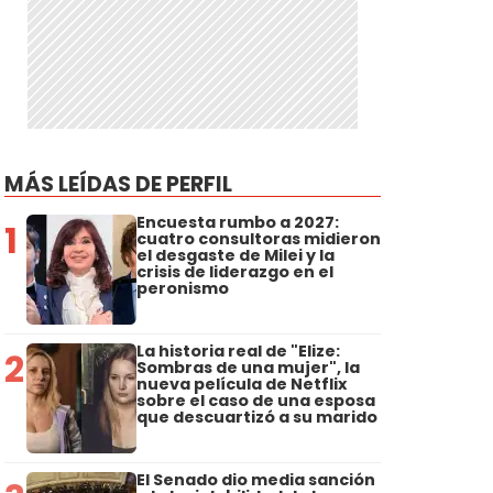
MÁS LEÍDAS DE PERFIL
Encuesta rumbo a 2027:
1
cuatro consultoras midieron
el desgaste de Milei y la
crisis de liderazgo en el
peronismo
La historia real de "Elize:
2
Sombras de una mujer", la
nueva película de Netflix
sobre el caso de una esposa
que descuartizó a su marido
El Senado dio media sanción