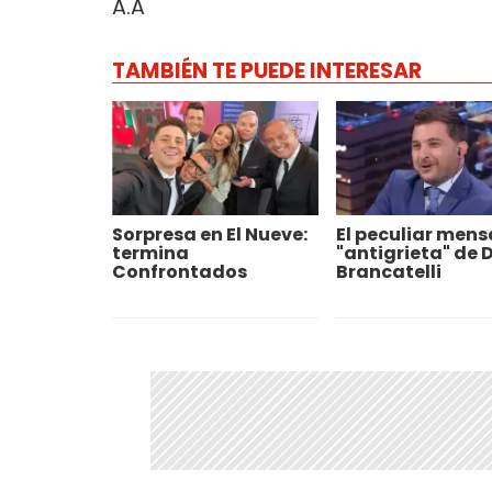
A.A
TAMBIÉN TE PUEDE INTERESAR
Sorpresa en El Nueve:
El peculiar mens
termina
"antigrieta" de 
Confrontados
Brancatelli