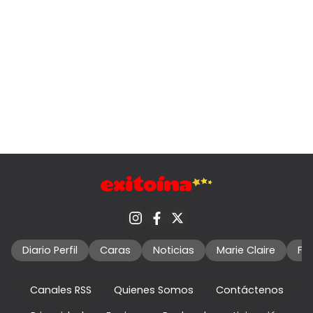
Diario Perfil
Caras
Noticias
Marie Claire
Fo
Canales RSS
Quienes Somos
Contáctenos