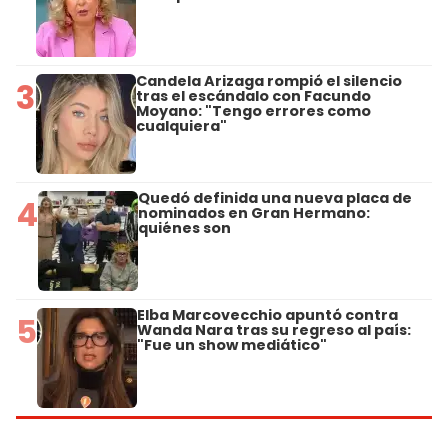
Candela Arizaga rompió el silencio
3
tras el escándalo con Facundo
Moyano: "Tengo errores como
cualquiera"
Quedó definida una nueva placa de
4
nominados en Gran Hermano:
quiénes son
Elba Marcovecchio apuntó contra
5
Wanda Nara tras su regreso al país:
"Fue un show mediático"