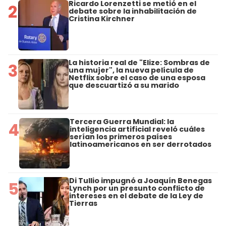
Ricardo Lorenzetti se metió en el
2
debate sobre la inhabilitación de
Cristina Kirchner
La historia real de "Elize: Sombras de
3
una mujer", la nueva película de
Netflix sobre el caso de una esposa
que descuartizó a su marido
Tercera Guerra Mundial: la
4
inteligencia artificial reveló cuáles
serían los primeros países
latinoamericanos en ser derrotados
Di Tullio impugnó a Joaquín Benegas
5
Lynch por un presunto conflicto de
intereses en el debate de la Ley de
Tierras