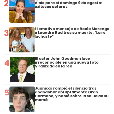
2
Viale para el domingo 9 de agosto:
exitosos actores
El emotivo mensaje de Rocío Marengo
3
a Leandro Rud tras su muerte: "La re
luchaste"
El actor John Goodman luce
4
irreconocible en una nueva foto
viralizada en la red
Juanicar rompió el silencio tras
5
abandonar abruptamente Gran
Hermano, y habló sobre la salud de su
mamá