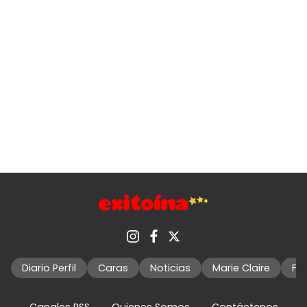
Diario Perfil
Caras
Noticias
Marie Claire
Fo
Canales RSS
Quienes Somos
Contáctenos