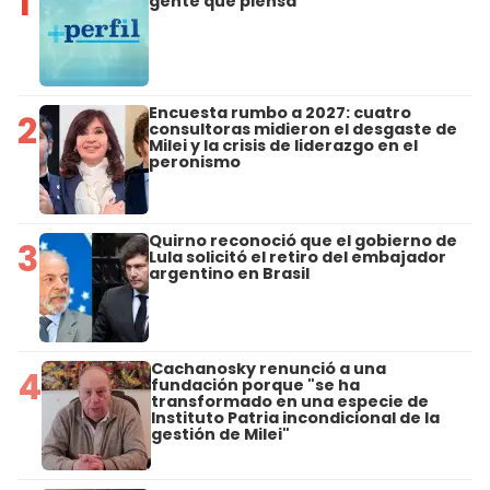
1
gente que piensa
Encuesta rumbo a 2027: cuatro
2
consultoras midieron el desgaste de
Milei y la crisis de liderazgo en el
peronismo
Quirno reconoció que el gobierno de
3
Lula solicitó el retiro del embajador
argentino en Brasil
Cachanosky renunció a una
4
fundación porque "se ha
transformado en una especie de
Instituto Patria incondicional de la
gestión de Milei"