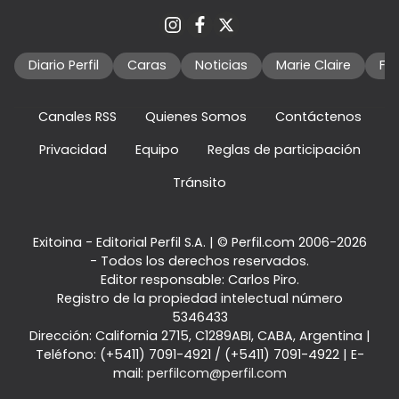
Diario Perfil
Caras
Noticias
Marie Claire
Fo
Canales RSS
Quienes Somos
Contáctenos
Privacidad
Equipo
Reglas de participación
Tránsito
Exitoina - Editorial Perfil S.A.
| © Perfil.com 2006-2026
- Todos los derechos reservados.
Editor responsable: Carlos Piro.
Registro de la propiedad intelectual número
5346433
Dirección:
California 2715
,
C1289ABI
,
CABA, Argentina
|
Teléfono:
(+5411) 7091-4921
/
(+5411) 7091-4922
| E-
mail:
perfilcom@perfil.com