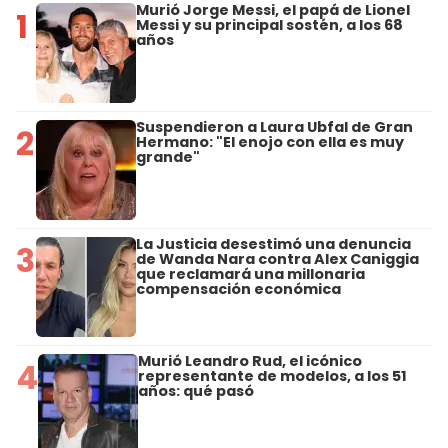
Murió Jorge Messi, el papá de Lionel
1
Messi y su principal sostén, a los 68
años
Suspendieron a Laura Ubfal de Gran
2
Hermano: "El enojo con ella es muy
grande"
La Justicia desestimó una denuncia
3
de Wanda Nara contra Alex Caniggia
que reclamará una millonaria
compensación económica
Murió Leandro Rud, el icónico
4
representante de modelos, a los 51
años: qué pasó