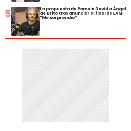
La propuesta de Pamela David a Ángel
5
de Brito tras anunciar el final de LAM:
"Me sorprendió"