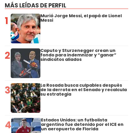
MÁS LEÍDAS DE PERFIL
Murió Jorge Messi, el papá de Lionel
1
Messi
Caputo y Sturzenegger crean un
2
fondo para indemnizar y “ganar”
sindicatos aliados
La Rosada busca culpables después
3
de la derrota en el Senado y recalcula
su estrategia
Estados Unidos: un futbolista
4
argentino fue detenido por el ICE en
un aeropuerto de Florida