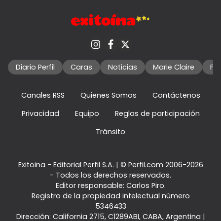
Diario Perfil
Caras
Noticias
Marie Claire
Fo
Canales RSS
Quienes Somos
Contáctenos
Privacidad
Equipo
Reglas de participación
Tránsito
Exitoina - Editorial Perfil S.A.
| © Perfil.com 2006-2026
- Todos los derechos reservados.
Editor responsable: Carlos Piro.
Registro de la propiedad intelectual número
5346433
Dirección:
California 2715
,
C1289ABI
,
CABA, Argentina
|