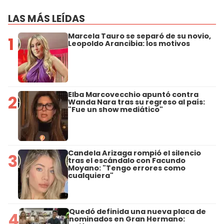
LAS MÁS LEÍDAS
Marcela Tauro se separó de su novio,
1
Leopoldo Arancibia: los motivos
Elba Marcovecchio apuntó contra
2
Wanda Nara tras su regreso al país:
"Fue un show mediático"
Candela Arizaga rompió el silencio
3
tras el escándalo con Facundo
Moyano: "Tengo errores como
cualquiera"
Quedó definida una nueva placa de
4
nominados en Gran Hermano: