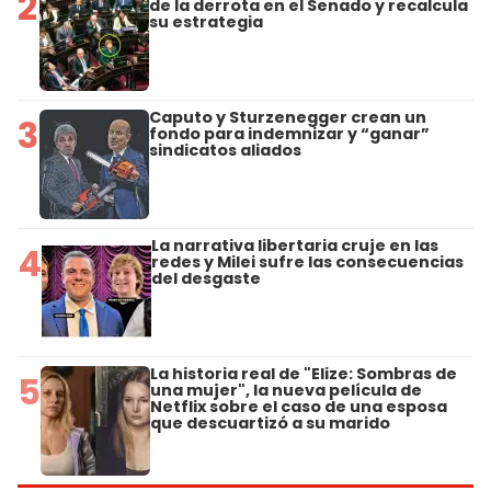
2
de la derrota en el Senado y recalcula
su estrategia
Caputo y Sturzenegger crean un
3
fondo para indemnizar y “ganar”
sindicatos aliados
La narrativa libertaria cruje en las
4
redes y Milei sufre las consecuencias
del desgaste
La historia real de "Elize: Sombras de
5
una mujer", la nueva película de
Netflix sobre el caso de una esposa
que descuartizó a su marido