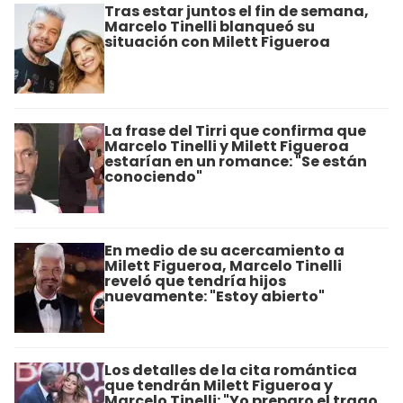
Tras estar juntos el fin de semana,
Marcelo Tinelli blanqueó su
situación con Milett Figueroa
La frase del Tirri que confirma que
Marcelo Tinelli y Milett Figueroa
estarían en un romance: "Se están
conociendo"
En medio de su acercamiento a
Milett Figueroa, Marcelo Tinelli
reveló que tendría hijos
nuevamente: "Estoy abierto"
Los detalles de la cita romántica
que tendrán Milett Figueroa y
Marcelo Tinelli: "Yo preparo el trago