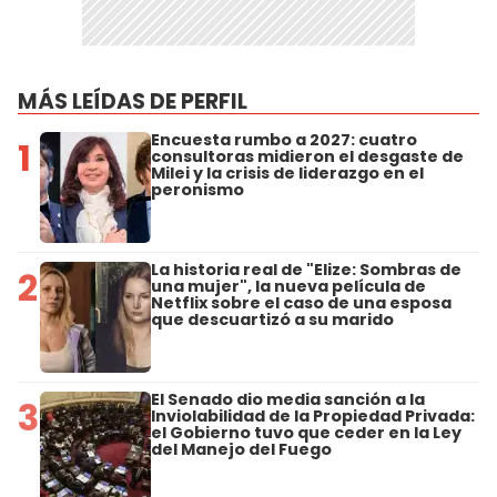
MÁS LEÍDAS DE PERFIL
Encuesta rumbo a 2027: cuatro
1
consultoras midieron el desgaste de
Milei y la crisis de liderazgo en el
peronismo
La historia real de "Elize: Sombras de
2
una mujer", la nueva película de
Netflix sobre el caso de una esposa
que descuartizó a su marido
El Senado dio media sanción a la
3
Inviolabilidad de la Propiedad Privada:
el Gobierno tuvo que ceder en la Ley
del Manejo del Fuego