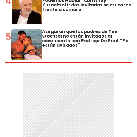
4
Podemos Hablar" con Andy
Kusnetzoff: dos invitadas se cruzaron
frente a cámara
Aseguran que los padres de Tini
5
Stoessel no están invitados al
casamiento con Rodrigo De Paul: "Ya
están avisados"