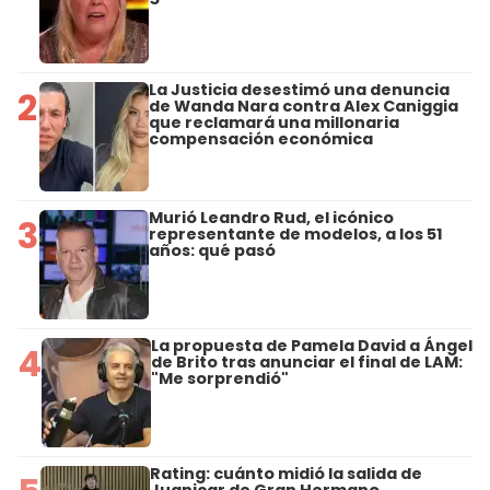
La Justicia desestimó una denuncia
2
de Wanda Nara contra Alex Caniggia
que reclamará una millonaria
compensación económica
Murió Leandro Rud, el icónico
3
representante de modelos, a los 51
años: qué pasó
La propuesta de Pamela David a Ángel
4
de Brito tras anunciar el final de LAM:
"Me sorprendió"
Rating: cuánto midió la salida de