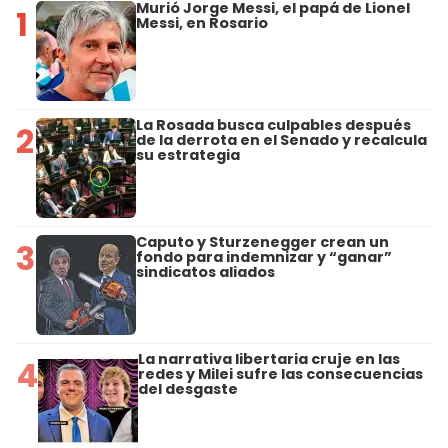
Murió Jorge Messi, el papá de Lionel
1
Messi, en Rosario
La Rosada busca culpables después
2
de la derrota en el Senado y recalcula
su estrategia
Caputo y Sturzenegger crean un
3
fondo para indemnizar y “ganar”
sindicatos aliados
La narrativa libertaria cruje en las
4
redes y Milei sufre las consecuencias
del desgaste