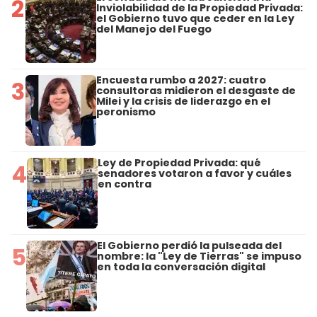
2
Inviolabilidad de la Propiedad Privada:
el Gobierno tuvo que ceder en la Ley
del Manejo del Fuego
Encuesta rumbo a 2027: cuatro
3
consultoras midieron el desgaste de
Milei y la crisis de liderazgo en el
peronismo
Ley de Propiedad Privada: qué
4
senadores votaron a favor y cuáles
en contra
El Gobierno perdió la pulseada del
5
nombre: la "Ley de Tierras" se impuso
en toda la conversación digital