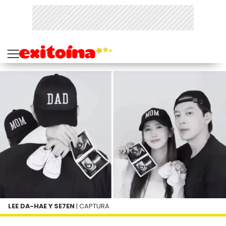
LEE DA-HAE Y SE7EN
| CAPTURA