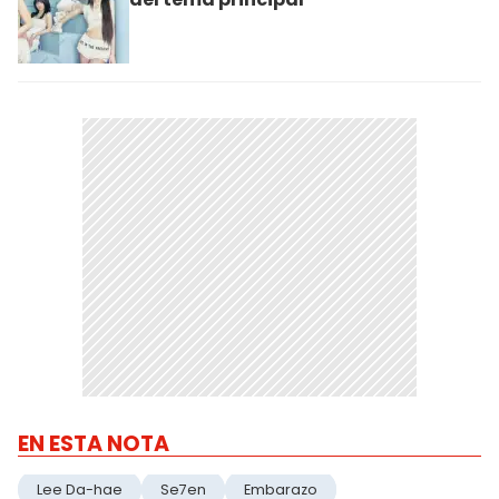
EN ESTA NOTA
Lee Da-hae
Se7en
Embarazo