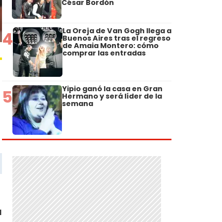
César Bordón
La Oreja de Van Gogh llega a
4
Buenos Aires tras el regreso
de Amaia Montero: cómo
comprar las entradas
Yipio ganó la casa en Gran
5
Hermano y será líder de la
semana
a