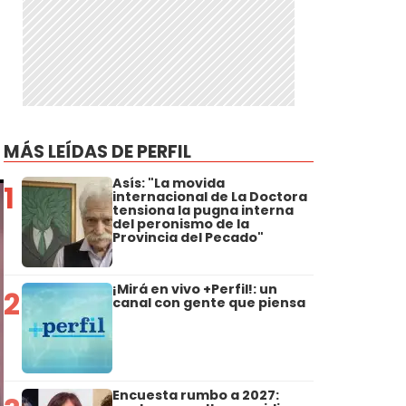
MÁS LEÍDAS DE PERFIL
Asís: "La movida
1
internacional de La Doctora
tensiona la pugna interna
del peronismo de la
Provincia del Pecado"
¡Mirá en vivo +Perfil!: un
2
canal con gente que piensa
Encuesta rumbo a 2027: