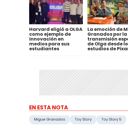
Harvard eligió a OLGA
La emoción de M
como ejemplo de
Granados por la
innovación en
transmisión esp
medios para sus
de Olga desde lo
estudiantes
estudios de Pixa
EN ESTA NOTA
Migue Granados
Toy Story
Toy Story 5