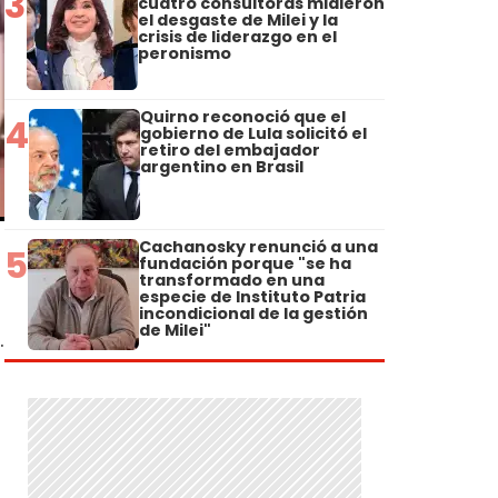
3
cuatro consultoras midieron
el desgaste de Milei y la
crisis de liderazgo en el
peronismo
Quirno reconoció que el
4
gobierno de Lula solicitó el
retiro del embajador
argentino en Brasil
Cachanosky renunció a una
5
fundación porque "se ha
transformado en una
especie de Instituto Patria
incondicional de la gestión
de Milei"
.