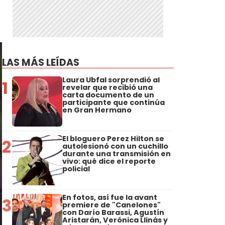
LAS MÁS LEÍDAS
Laura Ubfal sorprendió al
1
revelar que recibió una
carta documento de un
participante que continúa
en Gran Hermano
El bloguero Perez Hilton se
2
autolesionó con un cuchillo
durante una transmisión en
vivo: qué dice el reporte
policial
En fotos, así fue la avant
3
premiere de "Canelones"
con Darío Barassi, Agustín
Aristarán, Verónica Llinás y