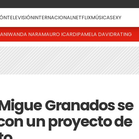
ÓN
TELEVISIÓN
INTERNACIONAL
NETFLIX
MÚSICA
SEXY
IANI
WANDA NARA
MAURO ICARDI
PAMELA DAVID
RATING
 Migue Granados se
con un proyecto de
to