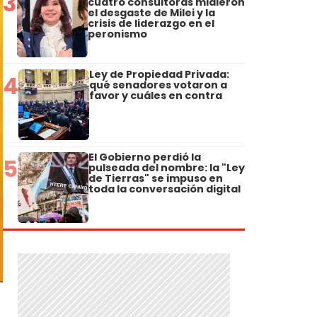
3
cuatro consultoras midieron
el desgaste de Milei y la
crisis de liderazgo en el
peronismo
Ley de Propiedad Privada:
4
qué senadores votaron a
favor y cuáles en contra
El Gobierno perdió la
5
pulseada del nombre: la "Ley
de Tierras" se impuso en
toda la conversación digital