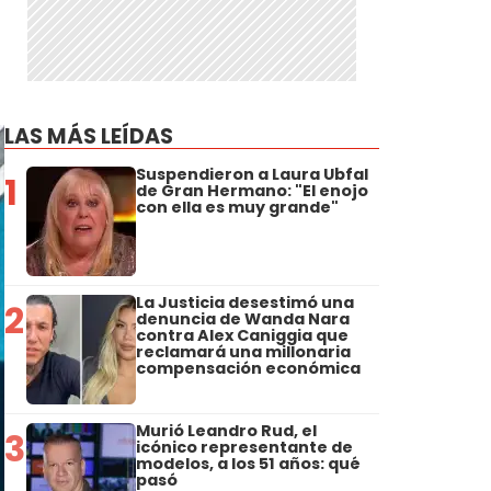
LAS MÁS LEÍDAS
Suspendieron a Laura Ubfal
1
de Gran Hermano: "El enojo
con ella es muy grande"
La Justicia desestimó una
2
denuncia de Wanda Nara
contra Alex Caniggia que
reclamará una millonaria
compensación económica
Murió Leandro Rud, el
3
icónico representante de
modelos, a los 51 años: qué
pasó