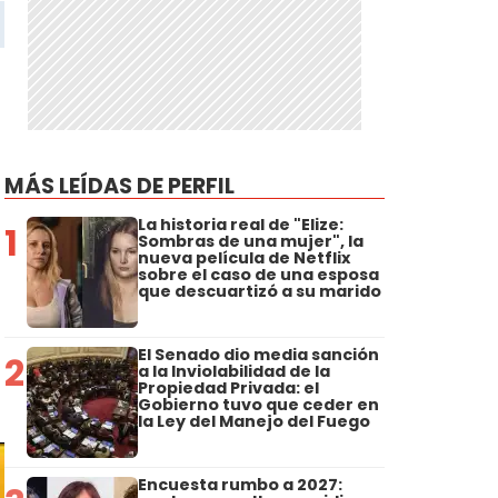
MÁS LEÍDAS DE PERFIL
La historia real de "Elize:
1
Sombras de una mujer", la
nueva película de Netflix
sobre el caso de una esposa
que descuartizó a su marido
El Senado dio media sanción
2
a la Inviolabilidad de la
Propiedad Privada: el
Gobierno tuvo que ceder en
la Ley del Manejo del Fuego
Encuesta rumbo a 2027: