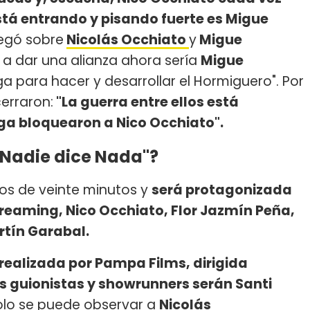
está entrando y pisando fuerte es Migue
egó sobre
Nicolás Occhiato
y
Migue
a a dar una alianza ahora sería
Migue
para hacer y desarrollar el Hormiguero". Por
erraron:
"La guerra entre ellos está
lga bloquearon a Nico Occhiato".
 "Nadie dice Nada"?
ios de veinte minutos y
será protagonizada
treaming, Nico Occhiato, Flor Jazmín Peña,
rtín Garabal.
 realizada por Pampa Films, dirigida
los guionistas y showrunners serán Santi
 solo se puede observar a
Nicolás