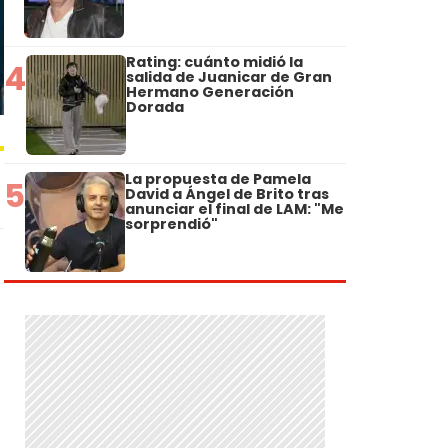
Rating: cuánto midió la
4
salida de Juanicar de Gran
Hermano Generación
Dorada
La propuesta de Pamela
5
David a Ángel de Brito tras
anunciar el final de LAM: "Me
sorprendió"