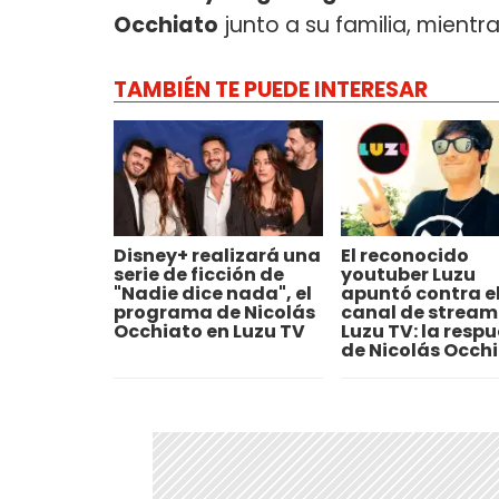
Occhiato
junto a su familia, mientra
TAMBIÉN TE PUEDE INTERESAR
Disney+ realizará una
El reconocido
serie de ficción de
youtuber Luzu
"Nadie dice nada", el
apuntó contra e
programa de Nicolás
canal de stream
Occhiato en Luzu TV
Luzu TV: la resp
de Nicolás Occh