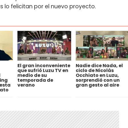
s lo felicitan por el nuevo proyecto.
El gran inconveniente
Nadie dice Nada, el
que sufrió Luzu TV en
ciclo de Nicolás
l
medio de su
Occhiato en Luzu,
ing
temporada de
sorprendió con un
uesta
verano
gran gesto al aire
iato