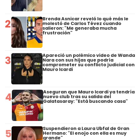
Brenda Asnicar reveló lo qué más le
2
molestó de Carlos Tévez cuando
salieron: "Me generaba mucha
frustración"
Apareció un polémico video de Wanda
3
Nara con sus hijas que podría
comprometer su conflicto judicial con
Mauro Icardi
Aseguran que Mauro Icardi ya tendría
4
nuevo club tras su salida del
Galatasaray: "Está buscando casa"
Suspendieron a Laura Ubfal de Gran
5
Hermano: "El enojo con ella es muy
grande"