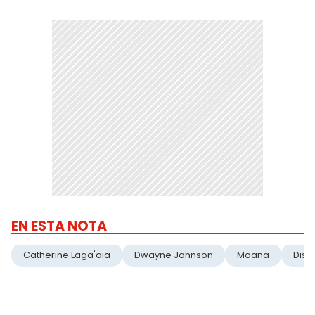
EN ESTA NOTA
Catherine Laga'aia
Dwayne Johnson
Moana
Disn