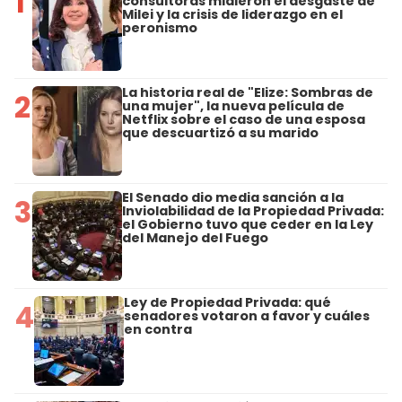
1
consultoras midieron el desgaste de
Milei y la crisis de liderazgo en el
peronismo
La historia real de "Elize: Sombras de
2
una mujer", la nueva película de
Netflix sobre el caso de una esposa
que descuartizó a su marido
El Senado dio media sanción a la
3
Inviolabilidad de la Propiedad Privada:
el Gobierno tuvo que ceder en la Ley
del Manejo del Fuego
Ley de Propiedad Privada: qué
4
senadores votaron a favor y cuáles
en contra