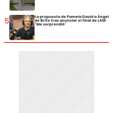
La propuesta de Pamela David a Ángel
5
de Brito tras anunciar el final de LAM:
"Me sorprendió"