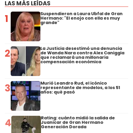
LAS MÁS LEÍDAS
Suspendieron a Laura Ubfal de Gran
1
Hermano: "El enojo con ella es muy
grande"
La Justicia desestimó una denuncia
2
de Wanda Nara contra Alex Caniggia
que reclamará una millonaria
compensación económica
Murió Leandro Rud, el icónico
3
representante de modelos, a los 51
años: qué pasó
Rating: cuánto midió la salida de
4
Juanicar de Gran Hermano
Generación Dorada