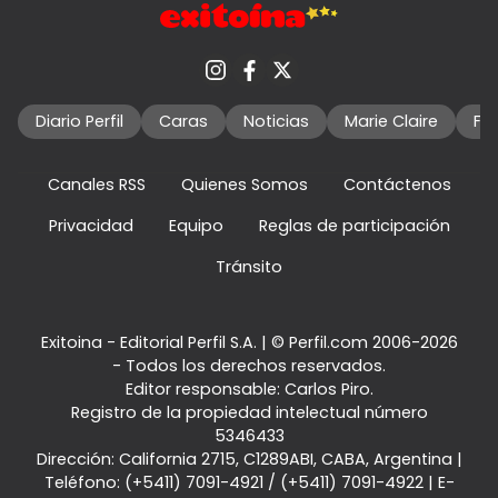
Diario Perfil
Caras
Noticias
Marie Claire
Fo
Canales RSS
Quienes Somos
Contáctenos
Privacidad
Equipo
Reglas de participación
Tránsito
Exitoina - Editorial Perfil S.A.
| © Perfil.com 2006-2026
- Todos los derechos reservados.
Editor responsable: Carlos Piro.
Registro de la propiedad intelectual número
5346433
Dirección:
California 2715
,
C1289ABI
,
CABA, Argentina
|
Teléfono:
(+5411) 7091-4921
/
(+5411) 7091-4922
| E-